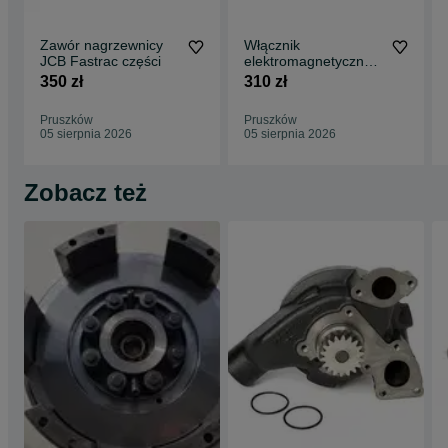
Zawór nagrzewnicy
Włącznik
JCB Fastrac części
elektromagnetyczny -
przekaźnik JCB
350 zł
310 zł
Fastrac 250,- netto
Pruszków
Pruszków
05 sierpnia 2026
05 sierpnia 2026
Zobacz też