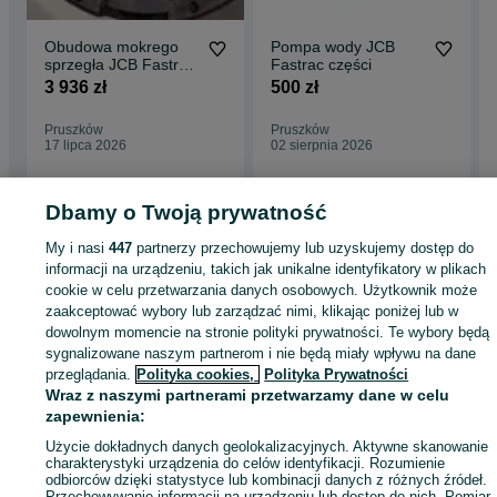
Obudowa mokrego
Pompa wody JCB
sprzegła JCB Fastrac
Fastrac części
3200,- netto
3 936 zł
500 zł
Pruszków
Pruszków
17 lipca 2026
02 sierpnia 2026
Dbamy o Twoją prywatność
Strona główna
Rolnictwo
Części do maszyn rolniczych
Części do maszyn
My i nasi
447
partnerzy przechowujemy lub uzyskujemy dostęp do
rolniczych - Mazowieckie
Części do maszyn rolniczych - Pruszków
informacji na urządzeniu, takich jak unikalne identyfikatory w plikach
cookie w celu przetwarzania danych osobowych. Użytkownik może
zaakceptować wybory lub zarządzać nimi, klikając poniżej lub w
KATEGORIA
dowolnym momencie na stronie polityki prywatności. Te wybory będą
sygnalizowane naszym partnerom i nie będą miały wpływu na dane
przeglądania.
Polityka cookies,
Polityka Prywatności
ID:
427659877
Wyświetlenia: 12
Wraz z naszymi partnerami przetwarzamy dane w celu
zapewnienia:
Zadzwoń / SMS
Wyślij wiadomość
Użycie dokładnych danych geolokalizacyjnych. Aktywne skanowanie
charakterystyki urządzenia do celów identyfikacji. Rozumienie
odbiorców dzięki statystyce lub kombinacji danych z różnych źródeł.
Przechowywanie informacji na urządzeniu lub dostęp do nich. Pomiar