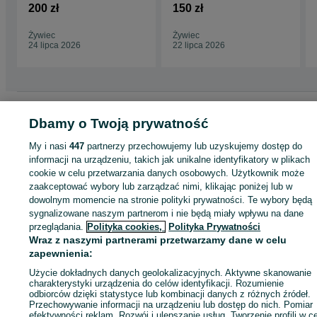
200 zł
150 zł
Żywiec
Żywiec
24 lipca 2026
22 lipca 2026
Strona główna
Motoryzacja
Części samochodowe
Osobowe
Osobowe -
Dbamy o Twoją prywatność
Małopolskie
Osobowe - Libiąż
My i nasi
447
partnerzy przechowujemy lub uzyskujemy dostęp do
informacji na urządzeniu, takich jak unikalne identyfikatory w plikach
KATEGORIA
cookie w celu przetwarzania danych osobowych. Użytkownik może
zaakceptować wybory lub zarządzać nimi, klikając poniżej lub w
ID:
1004043971
Wyświetlenia: 
dowolnym momencie na stronie polityki prywatności. Te wybory będą
sygnalizowane naszym partnerom i nie będą miały wpływu na dane
przeglądania.
Polityka cookies,
Polityka Prywatności
Zadzwoń / SMS
Wyślij wiadomość
Wraz z naszymi partnerami przetwarzamy dane w celu
zapewnienia:
Użycie dokładnych danych geolokalizacyjnych. Aktywne skanowanie
charakterystyki urządzenia do celów identyfikacji. Rozumienie
odbiorców dzięki statystyce lub kombinacji danych z różnych źródeł.
Przechowywanie informacji na urządzeniu lub dostęp do nich. Pomiar
efektywności reklam. Rozwój i ulepszanie usług. Tworzenie profili w c