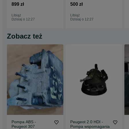
CZĘŚCI*
899 zł
500 zł
Libiąż
Libiąż
Dzisiaj o 12:27
Dzisiaj o 12:27
Zobacz też
Pompa ABS -
Peugeot 2.0 HDI -
Peugeot 307
Pompa wspomagania