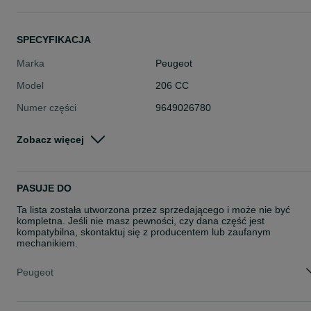
SPECYFIKACJA
Marka
Peugeot
Model
206 CC
Numer części
9649026780
Typ części
Układ hamulcowy > Układ ABS i ES
Zobacz więcej
> Pozostałe w Układ ABS i ESP
Stan
Używane
Rodzaj
Pozostałe części samochodowe
PASUJE DO
Ta lista została utworzona przez sprzedającego i może nie być
kompletna. Jeśli nie masz pewności, czy dana część jest
kompatybilna, skontaktuj się z producentem lub zaufanym
mechanikiem.
Peugeot