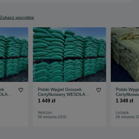
Zobacz wszystkie
ek
Polski Węgiel Groszek
Polski Węgi
SOŁA
Certyfikowany WESOŁA
Certyfikow
29MJ BEZPŁATNA
28MJ BEZ
1 449 zł
1 349 zł
DOSTAWA
DOSTAWA
Wołczyn
Leżajsk
08 sierpnia 2026
08 sierpnia 2