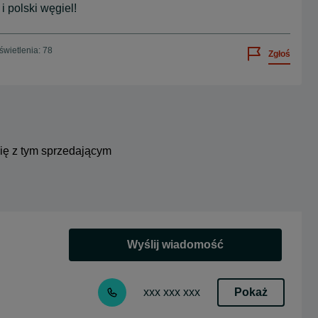
 polski węgiel!
wietlenia: 78
Zgłoś
się z tym sprzedającym
Wyślij wiadomość
Pokaż
xxx xxx xxx