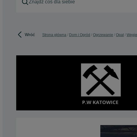
Wróć
Strona główna
Dom i Ogród
Ogrzewanie
Opał
Węgie