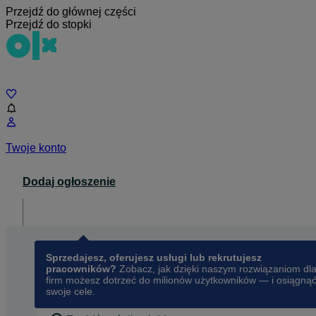
Przejdź do głównej części
Przejdź do stopki
Czat
Twoje konto
Dodaj ogłoszenie
Dla biznesu
opens in a new tab
Sprzedajesz, oferujesz usługi lub rekrutujesz
pracowników?
Zobacz, jak dzięki naszym rozwiązaniom dl
firm możesz dotrzeć do milionów użytkowników — i osiągną
swoje cele.