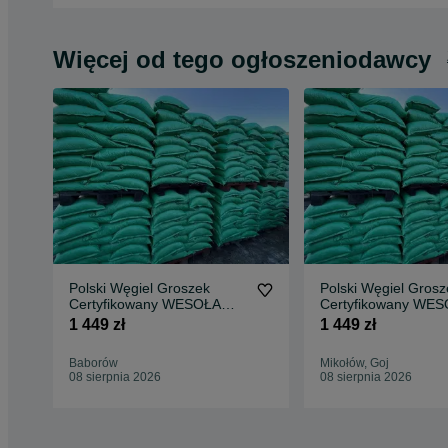
Więcej od tego ogłoszeniodawcy
Polski Węgiel Groszek
Polski Węgiel Grosz
Certyfikowany WESOŁA
Certyfikowany WE
29MJ BEZPŁATNA
29MJ BEZPŁATNA
1 449 zł
1 449 zł
DOSTAWA
DOSTAWA
Baborów
Mikołów, Goj
08 sierpnia 2026
08 sierpnia 2026