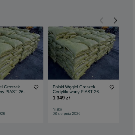
el Groszek
Polski Węgiel Groszek
Pol
any PIAST 26-
Certyfikowany PIAST 26-
Cer
PŁATNA
28MJ BEZPŁATNA
28
1 349 zł
1 3
DOSTAWA
DO
Nisko
Jar
026
08 sierpnia 2026
08 