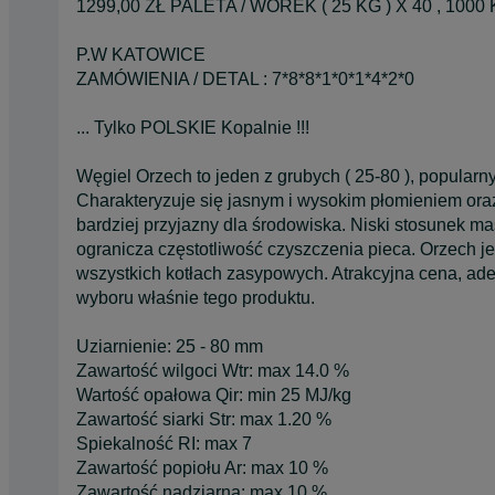
1299,00 ZŁ PALETA / WOREK ( 25 KG ) X 40 , 1000
P.W KATOWICE
ZAMÓWIENIA / DETAL : 7*8*8*1*0*1*4*2*0
... Tylko POLSKIE Kopalnie !!!
Węgiel Orzech to jeden z grubych ( 25-80 ), popula
Charakteryzuje się jasnym i wysokim płomieniem oraz
bardziej przyjazny dla środowiska. Niski stosunek 
ogranicza częstotliwość czyszczenia pieca. Orzech j
wszystkich kotłach zasypowych. Atrakcyjna cena, ad
wyboru właśnie tego produktu.
Uziarnienie: 25 - 80 mm
Zawartość wilgoci Wtr: max 14.0 %
Wartość opałowa Qir: min 25 MJ/kg
Zawartość siarki Str: max 1.20 %
Spiekalność RI: max 7
Zawartość popiołu Ar: max 10 %
Zawartość nadziarna: max 10 %