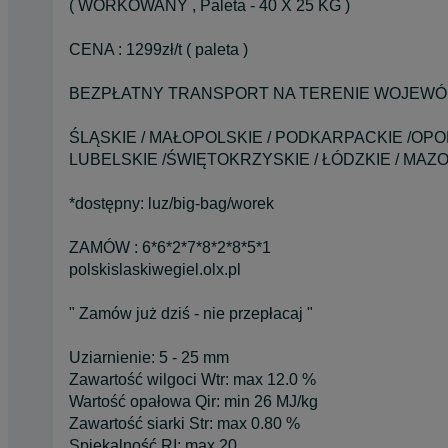
( WORKOWANY , Paleta - 40 X 25 KG )
CENA : 1299zł/t ( paleta )
BEZPŁATNY TRANSPORT NA TERENIE WOJEWÓ
ŚLĄSKIE / MAŁOPOLSKIE / PODKARPACKIE /OPO
LUBELSKIE /ŚWIĘTOKRZYSKIE / ŁÓDZKIE / MAZ
*dostępny: luz/big-bag/worek
ZAMÓW : 6*6*2*7*8*2*8*5*1
polskislaskiwegiel.olx.pl
" Zamów już dziś - nie przepłacaj "
Uziarnienie: 5 - 25 mm
Zawartość wilgoci Wtr: max 12.0 %
Wartość opałowa Qir: min 26 MJ/kg
Zawartość siarki Str: max 0.80 %
Spiekalność RI: max 20