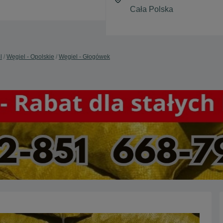
l
Węgiel - Opolskie
Węgiel - Głogówek