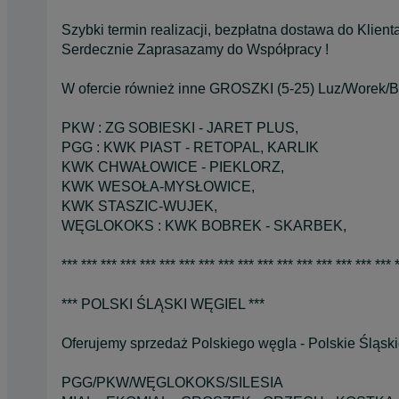
Szybki termin realizacji, bezpłatna dostawa do Klienta 
Serdecznie Zaprasazamy do Współpracy !
W ofercie również inne GROSZKI (5-25) Luz/Worek/Bi
PKW : ZG SOBIESKI - JARET PLUS,
PGG : KWK PIAST - RETOPAL, KARLIK
KWK CHWAŁOWICE - PIEKLORZ,
KWK WESOŁA-MYSŁOWICE,
KWK STASZIC-WUJEK,
WĘGLOKOKS : KWK BOBREK - SKARBEK,
*** *** *** *** *** *** *** *** *** *** *** *** *** *** *** *** *** 
*** POLSKI ŚLĄSKI WĘGIEL ***
Oferujemy sprzedaż Polskiego węgla - Polskie Śląsk
PGG/PKW/WĘGLOKOKS/SILESIA