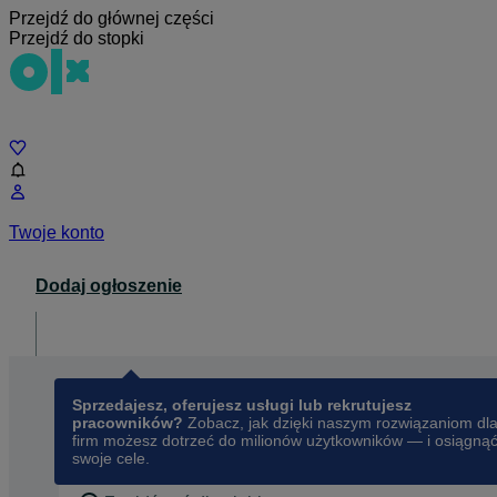
Przejdź do głównej części
Przejdź do stopki
Czat
Twoje konto
Dodaj ogłoszenie
Dla biznesu
opens in a new tab
Sprzedajesz, oferujesz usługi lub rekrutujesz
pracowników?
Zobacz, jak dzięki naszym rozwiązaniom dl
firm możesz dotrzeć do milionów użytkowników — i osiągną
swoje cele.