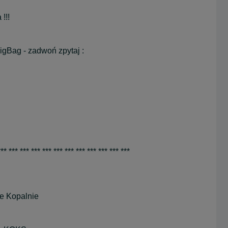
!!!
gBag - zadwoń zpytaj :
*** *** *** *** *** *** *** *** *** *** *** ***
ie Kopalnie