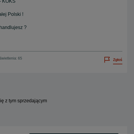
- KOKS
ej Polski !
 handlujesz ?
wietlenia: 65
Zgłoś
się z tym sprzedającym