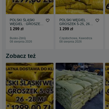
POLSKI ŚLĄSKI
POLSKI WĘGIEL :
WĘGIEL : GROSZEK
GROSZEK 5-25, 26-
5-25, 26-28MJ -
28MJ - Transport
1 299 zł
1 299 zł
Transport Gratis !
Gratis !
Busko-Zdrój
Częstochowa, Kawodrza
08 sierpnia 2026
08 sierpnia 2026
Zobacz też