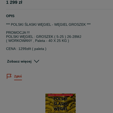
1 299 zł
OPIS
*** POLSKI ŚLASKI WĘGIEL - WĘGIEL GROSZEK ***
PROMOCJA !!!
POLSKI WĘGIEL : GROSZEK ( 5-25 ) 26-28MJ
( WORKOWANY , Paleta - 40 X 25 KG )
CENA : 1299zł/t ( paleta )
BEZPŁATNY TRANSPORT NA TERENIE WOJEWÓDZTW :
Zobacz więcej
ŚLĄSKIE / MAŁOPOLSKIE / PODKARPACKIE /OPOLSKIE
LUBELSKIE /ŚWIĘTOKRZYSKIE / ŁÓDZKIE / MAZOWIECKIE
Zgłoś
*dostępny: luz/big-bag/worek
ZAMÓW : 6*6*2*7*8*2*8*5*1
polskislaskiwegiel.olx.pl
" Zamów już dziś - nie przepłacaj "
Uziarnienie: 5 - 25 mm
Zawartość wilgoci Wtr: max 12.0 %