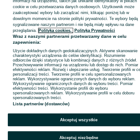
Zaloguj się lub załóż konto na OLX, aby skontaktować się z t
informacji na urządzeniu, takich jak unikalne identyfikatory w plikach
sprzedającym
cookie w celu przetwarzania danych osobowych. Użytkownik może
zaakceptować wybory lub zarządzać nimi, klikając poniżej lub w
dowolnym momencie na stronie polityki prywatności. Te wybory będą
sygnalizowane naszym partnerom i nie będą miały wpływu na dane
Zaloguj się / Załóż konto
przeglądania.
Polityka cookies,
Polityka Prywatności
Wraz z naszymi partnerami przetwarzamy dane w celu
Zadzwoń / SMS
Wyślij wiadomość
zapewnienia:
Użycie dokładnych danych geolokalizacyjnych. Aktywne skanowanie
charakterystyki urządzenia do celów identyfikacji. Rozumienie
odbiorców dzięki statystyce lub kombinacji danych z różnych źródeł.
Przechowywanie informacji na urządzeniu lub dostęp do nich. Pomiar
efektywności reklam. Rozwój i ulepszanie usług. Tworzenie profili w c
personalizacji treści. Tworzenie profili w celu spersonalizowanych
reklam. Wykorzystywanie ograniczonych danych do wyboru reklam.
Wykorzystywanie ograniczonych danych do wyboru treści. Pomiar
efektywności treści. Wykorzystanie profili do wyboru
spersonalizowanych reklam. Wykorzystywanie profili w celu doboru
spersonalizowanych treści.
Lista partnerów (dostawców)
Akceptuj wszystkie
Akceptuj niezbędne