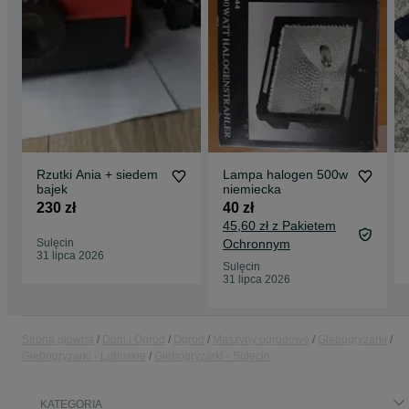
Rzutki Ania + siedem
Lampa halogen 500w
bajek
niemiecka
230 zł
40 zł
45,60 zł z Pakietem
Sulęcin
Ochronnym
31 lipca 2026
Sulęcin
31 lipca 2026
Strona główna
Dom i Ogród
Ogród
Maszyny ogrodowe
Glebogryzarki
Glebogryzarki - Lubuskie
Glebogryzarki - Sulęcin
KATEGORIA