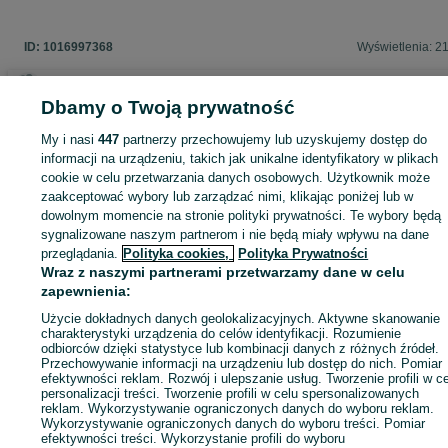
ID:
1016997368
Wyświetlenia: 2
Dbamy o Twoją prywatność
Zaloguj się lub załóż konto na OLX, aby skontaktować się z t
My i nasi
447
partnerzy przechowujemy lub uzyskujemy dostęp do
sprzedającym
informacji na urządzeniu, takich jak unikalne identyfikatory w plikach
cookie w celu przetwarzania danych osobowych. Użytkownik może
zaakceptować wybory lub zarządzać nimi, klikając poniżej lub w
dowolnym momencie na stronie polityki prywatności. Te wybory będą
Zaloguj się / Załóż konto
sygnalizowane naszym partnerom i nie będą miały wpływu na dane
przeglądania.
Polityka cookies,
Polityka Prywatności
Wraz z naszymi partnerami przetwarzamy dane w celu
Zadzwoń / SMS
Wyślij wiadomość
zapewnienia:
Użycie dokładnych danych geolokalizacyjnych. Aktywne skanowanie
charakterystyki urządzenia do celów identyfikacji. Rozumienie
odbiorców dzięki statystyce lub kombinacji danych z różnych źródeł.
Przechowywanie informacji na urządzeniu lub dostęp do nich. Pomiar
efektywności reklam. Rozwój i ulepszanie usług. Tworzenie profili w c
personalizacji treści. Tworzenie profili w celu spersonalizowanych
reklam. Wykorzystywanie ograniczonych danych do wyboru reklam.
Wykorzystywanie ograniczonych danych do wyboru treści. Pomiar
efektywności treści. Wykorzystanie profili do wyboru