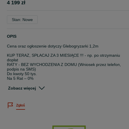
4 199 zł
Stan: Nowe
OPIS
Cena oraz ogłoszenie dotyczy Glebogryzarki 1,2m
KUP TERAZ, SPŁACAJ ZA 3 MIESIĄCE !!! - np. po otrzymaniu
dopłat
RATY - BEZ WYCHODZENIA Z DOMU (Wniosek przez telefon,
podpis na SMS)
Do kwoty 50 tys.
Na 5 Rat – 0%
Na 10 rat – 2%
Zobacz więcej
Glebogryzarka od 1,2m do 2,0m
Bomet lub Strumyk
Zgłoś
KONTAKT: 5*1*3*3*6*6*8*7*3
NA INNYCH OGŁOSZENIACH ZNAJDZIESZ INNE MASZYNY!
ZAPRASZAMY DO KONTAKTU TELEFONICZNEGO
Glebogryzarka od 1,2m do 2,0m