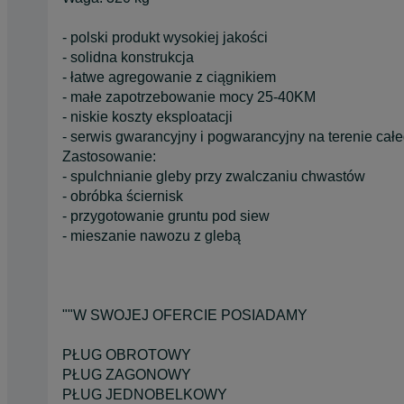
- polski produkt wysokiej jakości
- solidna konstrukcja
- łatwe agregowanie z ciągnikiem
- małe zapotrzebowanie mocy 25-40KM
- niskie koszty eksploatacji
- serwis gwarancyjny i pogwarancyjny na terenie całe
Zastosowanie:
- spulchnianie gleby przy zwalczaniu chwastów
- obróbka ściernisk
- przygotowanie gruntu pod siew
- mieszanie nawozu z glebą
""W SWOJEJ OFERCIE POSIADAMY
PŁUG OBROTOWY
PŁUG ZAGONOWY
PŁUG JEDNOBELKOWY