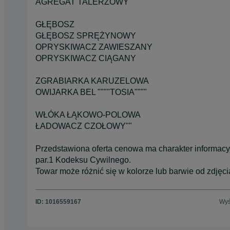
AGREGAT TALERZOWY
GŁĘBOSZ
GŁĘBOSZ SPRĘŻYNOWY
OPRYSKIWACZ ZAWIESZANY
OPRYSKIWACZ CIĄGANY
ZGRABIARKA KARUZELOWA
OWIJARKA BEL """"TOSIA""""
WŁÓKA ŁĄKOWO-POLOWA
ŁADOWACZ CZOŁOWY""
Przedstawiona oferta cenowa ma charakter informacyjn
par.1 Kodeksu Cywilnego.
Towar może różnić się w kolorze lub barwie od zdjęc
ID:
1016559167
Wyś