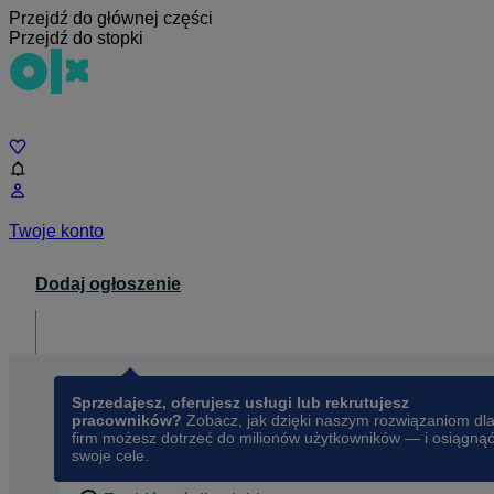
Przejdź do głównej części
Przejdź do stopki
Czat
Twoje konto
Dodaj ogłoszenie
Dla biznesu
opens in a new tab
Sprzedajesz, oferujesz usługi lub rekrutujesz
pracowników?
Zobacz, jak dzięki naszym rozwiązaniom dl
firm możesz dotrzeć do milionów użytkowników — i osiągną
swoje cele.