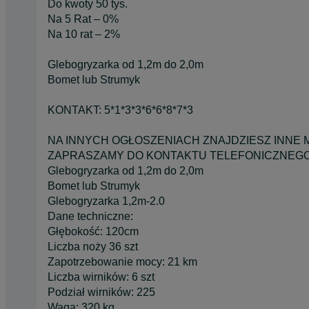
Do kwoty 50 tys.
Na 5 Rat – 0%
Na 10 rat – 2%
Glebogryzarka od 1,2m do 2,0m
Bomet lub Strumyk
KONTAKT: 5*1*3*3*6*6*8*7*3
NA INNYCH OGŁOSZENIACH ZNAJDZIESZ INNE 
ZAPRASZAMY DO KONTAKTU TELEFONICZNEG
Glebogryzarka od 1,2m do 2,0m
Bomet lub Strumyk
Glebogryzarka 1,2m-2.0
Dane techniczne:
Głębokość: 120cm
Liczba noży 36 szt
Zapotrzebowanie mocy: 21 km
Liczba wirników: 6 szt
Podział wirników: 225
Waga: 320 kg