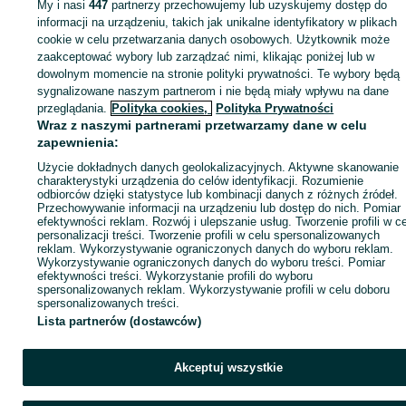
My i nasi
447
partnerzy przechowujemy lub uzyskujemy dostęp do
Zaloguj się lub załóż konto na OLX, aby skontaktować się z t
informacji na urządzeniu, takich jak unikalne identyfikatory w plikach
sprzedającym
cookie w celu przetwarzania danych osobowych. Użytkownik może
zaakceptować wybory lub zarządzać nimi, klikając poniżej lub w
dowolnym momencie na stronie polityki prywatności. Te wybory będą
sygnalizowane naszym partnerom i nie będą miały wpływu na dane
Zaloguj się / Załóż konto
przeglądania.
Polityka cookies,
Polityka Prywatności
Wraz z naszymi partnerami przetwarzamy dane w celu
Wyślij wiadomość
Kup
zapewnienia:
Użycie dokładnych danych geolokalizacyjnych. Aktywne skanowanie
charakterystyki urządzenia do celów identyfikacji. Rozumienie
odbiorców dzięki statystyce lub kombinacji danych z różnych źródeł.
Przechowywanie informacji na urządzeniu lub dostęp do nich. Pomiar
efektywności reklam. Rozwój i ulepszanie usług. Tworzenie profili w c
personalizacji treści. Tworzenie profili w celu spersonalizowanych
reklam. Wykorzystywanie ograniczonych danych do wyboru reklam.
Wykorzystywanie ograniczonych danych do wyboru treści. Pomiar
efektywności treści. Wykorzystanie profili do wyboru
spersonalizowanych reklam. Wykorzystywanie profili w celu doboru
spersonalizowanych treści.
Lista partnerów (dostawców)
Akceptuj wszystkie