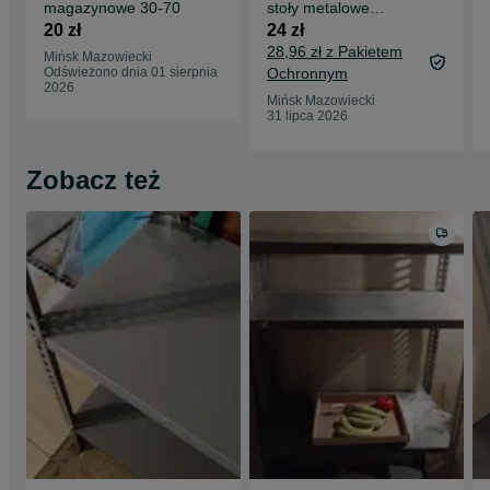
magazynowe 30-70
stoły metalowe
warsztatowe
20 zł
24 zł
28,96 zł z Pakietem
Mińsk Mazowiecki
Odświeżono dnia 01 sierpnia
Ochronnym
2026
Mińsk Mazowiecki
31 lipca 2026
Zobacz też