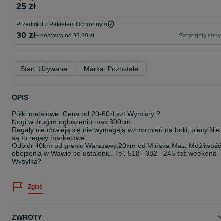
25 zł
Przedmiot z Pakietem Ochronnym
30 zł
+ dostawa od 99,99 zł
Szczegóły ceny
Stan: Używane
Marka: Pozostałe
OPIS
Półki metalowe. Cena od 20-60zł szt.Wymiary ?
Nogi w drugim ogłoszeniu max 300cm.
Regały nie chwieją się,nie wymagają wzmocnień na boki, plecy.Nie
są to regały marketowe.
Odbiór 40km od granic Warszawy,20km od Mińska Maz. Możliwość
obejżenia w Wawie po ustaleniu. Tel. 518_ 382_ 245 też weekend
Wysyłka?
Zgłoś
ZWROTY