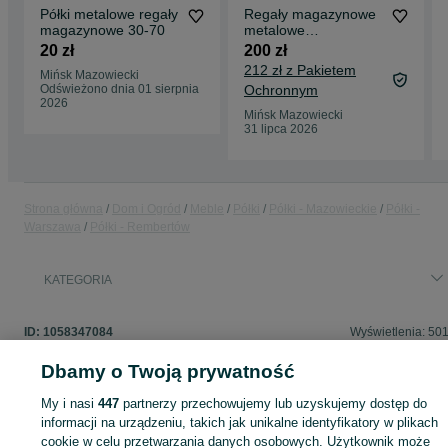
Półki metalowe regały
Regały magazynowe
magazynowe 30-70
metalowe
NIEMARKETOWE
20 zł
200 zł
212 zł z Pakietem
Mińsk Mazowiecki
Odświeżono dnia 01 sierpnia
Ochronnym
2026
Mińsk Mazowiecki
31 lipca 2026
Strona główna
Dom i Ogród
Meble
Półki
Półki - Mazowieckie
Półki -
Warszawa
Półki - Rembertów
KATEGORIA
ID:
1058347084
Wyświetlenia: 50
Dbamy o Twoją prywatność
My i nasi
447
partnerzy przechowujemy lub uzyskujemy dostęp do
Zaloguj się lub załóż konto na OLX, aby skontaktować się z t
informacji na urządzeniu, takich jak unikalne identyfikatory w plikach
sprzedającym
cookie w celu przetwarzania danych osobowych. Użytkownik może