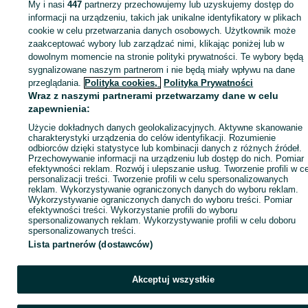
My i nasi
447
partnerzy przechowujemy lub uzyskujemy dostęp do
Zaloguj się lub załóż konto na OLX, aby skontaktować się z t
informacji na urządzeniu, takich jak unikalne identyfikatory w plikach
sprzedającym
cookie w celu przetwarzania danych osobowych. Użytkownik może
zaakceptować wybory lub zarządzać nimi, klikając poniżej lub w
dowolnym momencie na stronie polityki prywatności. Te wybory będą
sygnalizowane naszym partnerom i nie będą miały wpływu na dane
Zaloguj się / Załóż konto
przeglądania.
Polityka cookies,
Polityka Prywatności
Wraz z naszymi partnerami przetwarzamy dane w celu
Kup
zapewnienia:
Użycie dokładnych danych geolokalizacyjnych. Aktywne skanowanie
charakterystyki urządzenia do celów identyfikacji. Rozumienie
odbiorców dzięki statystyce lub kombinacji danych z różnych źródeł.
Przechowywanie informacji na urządzeniu lub dostęp do nich. Pomiar
efektywności reklam. Rozwój i ulepszanie usług. Tworzenie profili w c
personalizacji treści. Tworzenie profili w celu spersonalizowanych
reklam. Wykorzystywanie ograniczonych danych do wyboru reklam.
Wykorzystywanie ograniczonych danych do wyboru treści. Pomiar
efektywności treści. Wykorzystanie profili do wyboru
spersonalizowanych reklam. Wykorzystywanie profili w celu doboru
spersonalizowanych treści.
Lista partnerów (dostawców)
Akceptuj wszystkie