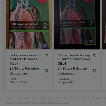
Biologia na czasie 2,
Podręcznik do biologii
podręcznik Nowa Era,
2, zakres podstawowy
zakres podstawowy
24 zł
20 zł
28,34 zł z Pakietem
24,20 zł z Pakietem
Ochronnym
Ochronnym
Soćki
Słowików
19 lipca 2026
26 lipca 2026
Strona główna
Muzyka i Edukacja
Książki
Podręczniki szkolne
Podręcznik
szkolne - Opolskie
Podręczniki szkolne - Brożec