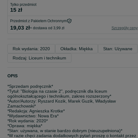
Tylko przedmiot
15 zł
Przedmiot z Pakietem Ochronnym
19,03 zł
+ dostawa od 3,99 zł
Szczegóły ceny
Rok wydania: 2020
Okładka: Miękka
Stan: Używane
Rodzaj: Liceum i technikum
OPIS
*Sprzedam podręcznik*
*Tytuł: "Biologia na czasie 2", podręcznik dla liceum
ogólnokształcącego i technikum, zakres rozszerzony*
*Autor/Autorzy: Ryszard Kozik, Marek Guzik, Władysław
Zamachowski*
*Redakcja: Agnieszka Krotke*
*Wydawnictwo: Nowa Era*
*Rok wydania: 2020*
*Oprawa: miękka*
*Stan: używana, w stanie bardzo dobrym (nieuzupełniona)*
*W razie chęci zadania dodatkowych pytań proszę o kontakt przez