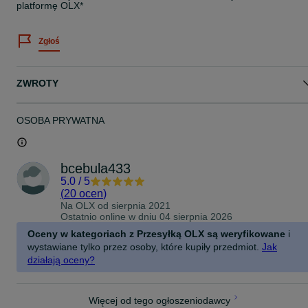
platformę OLX*
Zgłoś
ZWROTY
OSOBA PRYWATNA
bcebula433
5.0
/
5
(
20 ocen
)
Na OLX od
sierpnia 2021
Ostatnio online w dniu 04 sierpnia 2026
Oceny w kategoriach z Przesyłką OLX są weryfikowane
i
wystawiane tylko przez osoby, które kupiły przedmiot.
Jak
działają oceny?
Więcej od tego ogłoszeniodawcy