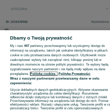
KATEGORIA
ID:
1016439566
Wyświetlenia:
Dbamy o Twoją prywatność
Zaloguj się lub załóż konto na OLX, aby skontaktować się z t
My i nasi
447
partnerzy przechowujemy lub uzyskujemy dostęp do
sprzedającym
informacji na urządzeniu, takich jak unikalne identyfikatory w plikach
cookie w celu przetwarzania danych osobowych. Użytkownik może
zaakceptować wybory lub zarządzać nimi, klikając poniżej lub w
dowolnym momencie na stronie polityki prywatności. Te wybory będą
Zaloguj się / Załóż konto
sygnalizowane naszym partnerom i nie będą miały wpływu na dane
przeglądania.
Polityka cookies,
Polityka Prywatności
Wyślij wiadomość
Kup
Wraz z naszymi partnerami przetwarzamy dane w celu
zapewnienia:
Użycie dokładnych danych geolokalizacyjnych. Aktywne skanowanie
charakterystyki urządzenia do celów identyfikacji. Rozumienie
odbiorców dzięki statystyce lub kombinacji danych z różnych źródeł.
Przechowywanie informacji na urządzeniu lub dostęp do nich. Pomiar
efektywności reklam. Rozwój i ulepszanie usług. Tworzenie profili w c
personalizacji treści. Tworzenie profili w celu spersonalizowanych