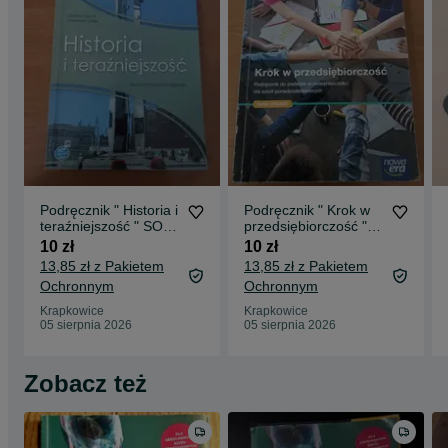
Podręcznik " Historia i
Podręcznik " Krok w
teraźniejszość " SOP
przedsiębiorczość "
Oświatowiec Toruń
Nowa Era
10 zł
10 zł
13,85 zł z Pakietem
13,85 zł z Pakietem
Ochronnym
Ochronnym
Krapkowice
Krapkowice
05 sierpnia 2026
05 sierpnia 2026
Zobacz też