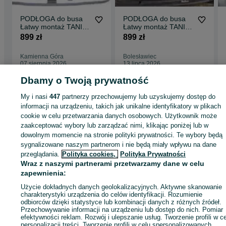
PODŁOGA do busa
PODŁOGA do busa
Łatwy montaż TANIA
Łatwy montaż TANIA
WYSYŁKA Zabudowa
WYSYŁKA -
899 zł
899 zł
Busa Partner L1 !!
Zabudowa Busa
Doblo L1 !!
Kamienna Góra
Bolesławiec
07 sierpnia 2026
13 lipca 2026
Dbamy o Twoją prywatność
My i nasi
447
partnerzy przechowujemy lub uzyskujemy dostęp do
Strona główna
Motoryzacja
Części samochodowe
Dostawcze i Ciężarowe
Dostawcze i Ciężarowe - Dolnośląskie
informacji na urządzeniu, takich jak unikalne identyfikatory w plikach
Dostawcze i Ciężarowe - Legnica
cookie w celu przetwarzania danych osobowych. Użytkownik może
zaakceptować wybory lub zarządzać nimi, klikając poniżej lub w
KATEGORIA
dowolnym momencie na stronie polityki prywatności. Te wybory będą
sygnalizowane naszym partnerom i nie będą miały wpływu na dane
przeglądania.
Polityka cookies,
Polityka Prywatności
ID:
596770473
Wyświetlenia: 3
Wraz z naszymi partnerami przetwarzamy dane w celu
zapewnienia:
Zadzwoń / SMS
Wyślij wiadomość
Użycie dokładnych danych geolokalizacyjnych. Aktywne skanowanie
charakterystyki urządzenia do celów identyfikacji. Rozumienie
odbiorców dzięki statystyce lub kombinacji danych z różnych źródeł.
Przechowywanie informacji na urządzeniu lub dostęp do nich. Pomiar
efektywności reklam. Rozwój i ulepszanie usług. Tworzenie profili w c
personalizacji treści. Tworzenie profili w celu spersonalizowanych