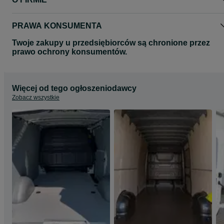
Wszystkie zdjęcia mają charakter poglądowy.
Zdjęcia mogą przedstawiać inny model auta.
Zapraszamy na nasze pozostałe aukcje gdzie znajda Państwo
PRAWA KONSUMENTA
pozostałe produkty.
Twoje zakupy u przedsiębiorców są chronione przez
Pozdrawiamy
prawo ochrony konsumentów.
MEDIATRAILER
Więcej od tego ogłoszeniodawcy
Zobacz wszystkie