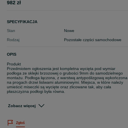
982 zł
SPECYFIKACJA
Stan
Nowe
Rodzaj
Pozostałe części samochodowe
OPIS
Produkt
Przedmiotem ogłoszenia jest kompletna wycięta pod wymiar
podłoga ze sklejki brzozowej o grubości 9mm do samodzielnego
montażu. Podłoga łączona, z warstwą antypoślizgową wykończona
na progach drzwi listwami aluminiowymi. Miejsca, w które należy
umieścić miseczki są wycięte oraz zlicowane tak, aby cała
płaszczyzna podłogi była równa.
Za dodatkową opłatą możliwość zamówienia podłogi w jednym
kawałku do 4 m.
Zobacz więcej
W zestawie
Podłoga ze sklejki 9mm brązowa
Zgłoś
Kit montażowy