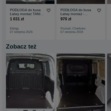
PODŁOGA do busa
PODŁOGA do busa
Łatwy montaż TANIA
Łatwy montaż -
WYSYŁKA -
SPRINTER wszystkie
1 031 zł
970 zł
Zabudowa Busa VITO
modele !!
L3 !!
Elbląg
Poznań, Chartowo
07 sierpnia 2026
07 sierpnia 2026
Zobacz też