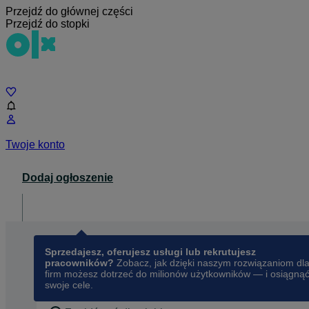
Przejdź do głównej części
Przejdź do stopki
Czat
Twoje konto
Dodaj ogłoszenie
Dla biznesu
opens in a new tab
Sprzedajesz, oferujesz usługi lub rekrutujesz
pracowników?
Zobacz, jak dzięki naszym rozwiązaniom dl
firm możesz dotrzeć do milionów użytkowników — i osiągną
swoje cele.