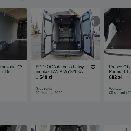
adkola
PODŁOGA do busa Łatwy
Proace City
er T5
montaż TANIA WYSYŁKA -
Partner L1 
Zabudowa Bus NV400 L2 !!
sklejka S
1 549 zł
682 zł
Grudziądz
Wolsztyn
05 sierpnia 2026
05 sierpnia 2