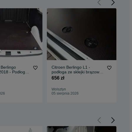
 Berlingo
Citroen Berlingo L1 -
Suz
2018 - Podłoga
podłoga ze sklejki brązowej
osł
ZYBKA WYSYŁKA
9mm (2018->) NOWY !!
bie
656 zł
1 1
Wolsztyn
Wol
026
05 sierpnia 2026
05 