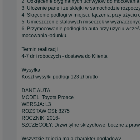
2. Odkręcenie oryginalnych uchwytów do mocowania 
3. Ułożenie paneli ze sklejki w samochodzie rozpocz
4. Skręcenie podłogi w miejscu łączenia przy użyciu
5. Umieszczenie stalowych miseczek w wyznaczonyc
6. Przymocowanie podłogi do auta przy użyciu wcze
mocowania ładunku.
Termin realizacji
4-7 dni roboczych - dostawa do Klienta
Wysyłka
Koszt wysyłki podłogi 123 zł brutto
DANE AUTA
MODEL: Toyota Proace
WERSJA: L3
ROZSTAW OSI: 3275
ROCZNIK: 2016-
SZCZEGÓŁY: Drzwi tylne skrzydłowe, boczne z prawe
Wszystkie zdjęcia mają charakter poglądowy.