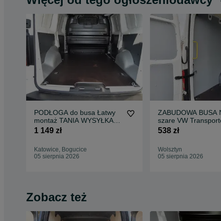
PODŁOGA do busa Łatwy
ZABUDOWA BUSA N
montaż TANIA WYSYŁKA
szare VW Transport
Zabudowa Busa EXPERT
T6 !!
1 149 zł
538 zł
L1 !!
Katowice, Bogucice
Wolsztyn
05 sierpnia 2026
05 sierpnia 2026
Zobacz też