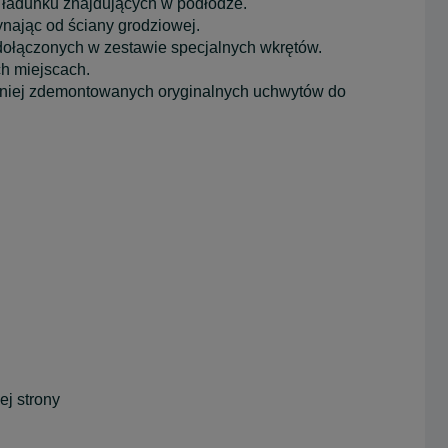
ładunku znajdujących w podłodze.
ynając od ściany grodziowej.
 dołączonych w zestawie specjalnych wkrętów.
h miejscach.
śniej zdemontowanych oryginalnych uchwytów do
j strony