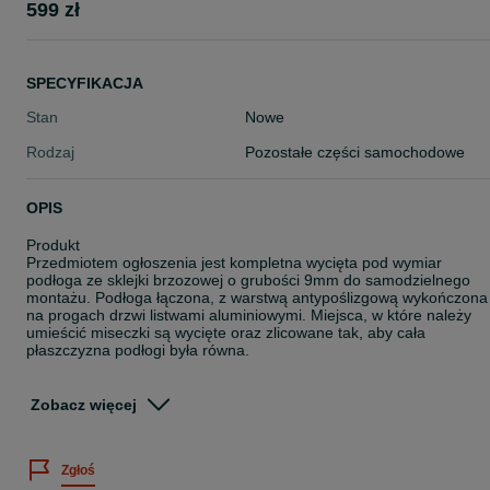
599 zł
SPECYFIKACJA
Stan
Nowe
Rodzaj
Pozostałe części samochodowe
OPIS
Produkt
Przedmiotem ogłoszenia jest kompletna wycięta pod wymiar
podłoga ze sklejki brzozowej o grubości 9mm do samodzielnego
montażu. Podłoga łączona, z warstwą antypoślizgową wykończona
na progach drzwi listwami aluminiowymi. Miejsca, w które należy
umieścić miseczki są wycięte oraz zlicowane tak, aby cała
płaszczyzna podłogi była równa.
Za dodatkową opłatą możliwość zamówienia podłogi w jednym
kawałku do 4 m.
Zobacz więcej
W zestawie
Podłoga ze sklejki 9mm brązowa
Zgłoś
Kit montażowy