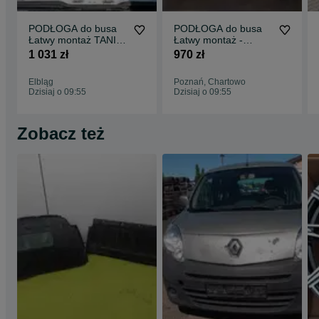
PODŁOGA do busa
PODŁOGA do busa
Łatwy montaż TANIA
Łatwy montaż -
WYSYŁKA -
SPRINTER wszystkie
1 031 zł
970 zł
Zabudowa Busa VITO
modele !!
L3 !!
Elbląg
Poznań, Chartowo
Dzisiaj o 09:55
Dzisiaj o 09:55
Zobacz też