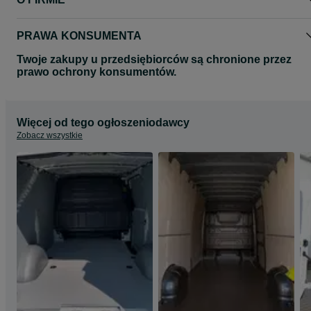
Wszystkie zdjęcia mają charakter poglądowy.
Zdjęcia mogą przedstawiać inny model auta.
Zapraszamy na nasze pozostałe aukcje gdzie znajda Państwo
PRAWA KONSUMENTA
pozostałe produkty.
Twoje zakupy u przedsiębiorców są chronione przez
Pozdrawiamy
prawo ochrony konsumentów.
MEDIATRAILER
Więcej od tego ogłoszeniodawcy
Zobacz wszystkie