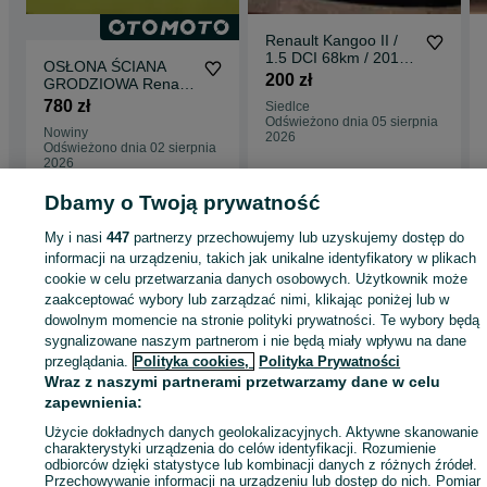
Renault Kangoo II /
1.5 DCI 68km / 2010r.
OSŁONA ŚCIANA
/ na części
200 zł
GRODZIOWA Renault
Kangoo II 2008-2013
780 zł
Siedlce
Odświeżono dnia 05 sierpnia
Nowiny
2026
Odświeżono dnia 02 sierpnia
2026
Dbamy o Twoją prywatność
Strona główna
Motoryzacja
Części samochodowe
Dostawcze i Ciężarowe
My i nasi
447
partnerzy przechowujemy lub uzyskujemy dostęp do
Dostawcze i Ciężarowe - Podkarpackie
Dostawcze i Ciężarowe - Kolbuszow
informacji na urządzeniu, takich jak unikalne identyfikatory w plikach
cookie w celu przetwarzania danych osobowych. Użytkownik może
zaakceptować wybory lub zarządzać nimi, klikając poniżej lub w
KATEGORIA
dowolnym momencie na stronie polityki prywatności. Te wybory będą
sygnalizowane naszym partnerom i nie będą miały wpływu na dane
przeglądania.
Polityka cookies,
Polityka Prywatności
ID:
596720759
Wyświetlenia: 19
Wraz z naszymi partnerami przetwarzamy dane w celu
zapewnienia:
Zadzwoń / SMS
Wyślij wiadomość
Użycie dokładnych danych geolokalizacyjnych. Aktywne skanowanie
charakterystyki urządzenia do celów identyfikacji. Rozumienie
odbiorców dzięki statystyce lub kombinacji danych z różnych źródeł.
Przechowywanie informacji na urządzeniu lub dostęp do nich. Pomiar