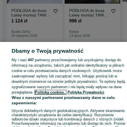
PODŁOGA do busa
PODŁOGA do busa
Łatwy montaż TANIA
Łatwy montaż TANIA
WYSYŁKA Zabudowa
WYSYŁKA Zabudowa
1 124 zł
996 zł
Busa Jumper L2 !!
Busa BOXER L1 !!
Busko-Zdrój
Kielce
05 sierpnia 2026
13 lipca 2026
Dbamy o Twoją prywatność
Strona główna
Motoryzacja
Części samochodowe
Dostawcze i Ciężarowe
Dostawcze i Ciężarowe - Świętokrzyskie
Dostawcze i Ciężarowe - Kazimierz
My i nasi
447
partnerzy przechowujemy lub uzyskujemy dostęp do
Wielka
informacji na urządzeniu, takich jak unikalne identyfikatory w plikach
cookie w celu przetwarzania danych osobowych. Użytkownik może
zaakceptować wybory lub zarządzać nimi, klikając poniżej lub w
KATEGORIA
dowolnym momencie na stronie polityki prywatności. Te wybory będą
sygnalizowane naszym partnerom i nie będą miały wpływu na dane
przeglądania.
Polityka cookies,
Polityka Prywatności
ID:
596707246
Wyświetlenia: 6
Wraz z naszymi partnerami przetwarzamy dane w celu
zapewnienia:
Zadzwoń / SMS
Wyślij wiadomość
Użycie dokładnych danych geolokalizacyjnych. Aktywne skanowanie
charakterystyki urządzenia do celów identyfikacji. Rozumienie
odbiorców dzięki statystyce lub kombinacji danych z różnych źródeł.
Przechowywanie informacji na urządzeniu lub dostęp do nich. Pomiar