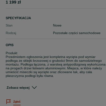
1 199 zł
SPECYFIKACJA
Stan
Nowe
Rodzaj
Pozostałe części samochodowe
OPIS
Produkt
Przedmiotem ogłoszenia jest kompletna wycięta pod wymiar
podłoga ze sklejki brzozowej o grubości 9mm do samodzielnego
montażu. Podłoga łączona, z warstwą antypoślizgową wykończona
na progach drzwi listwami aluminiowymi. Miejsca, w które należy
umieścić miseczki są wycięte oraz zlicowane tak, aby cała
płaszczyzna podłogi była równa.
Za dodatkową opłatą możliwość zamówienia podłogi w jednym
kawałku do 4 m.
Zobacz więcej
W zestawie
Podłoga ze sklejki 9mm brązowa
Zgłoś
Kit montażowy