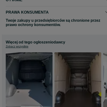
Wszystkie zdjęcia mają charakter poglądowy.
Zdjęcia mogą przedstawiać inny model auta.
Zapraszamy na nasze pozostałe aukcje gdzie znajda Państwo
PRAWA KONSUMENTA
pozostałe produkty.
Twoje zakupy u przedsiębiorców są chronione przez
Pozdrawiamy
prawo ochrony konsumentów.
MEDIATRAILER
Więcej od tego ogłoszeniodawcy
Zobacz wszystkie