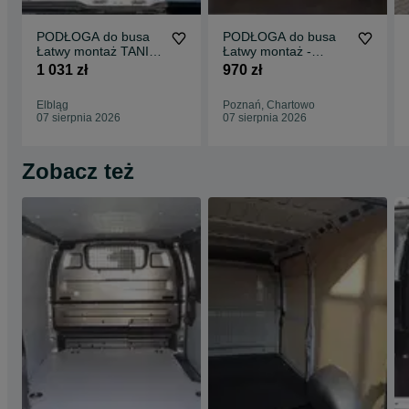
PODŁOGA do busa
PODŁOGA do busa
Łatwy montaż TANIA
Łatwy montaż -
WYSYŁKA -
SPRINTER wszystkie
1 031 zł
970 zł
Zabudowa Busa VITO
modele !!
L3 !!
Elbląg
Poznań, Chartowo
07 sierpnia 2026
07 sierpnia 2026
Zobacz też