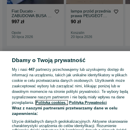
Fiat Ducato -
lampa przód przednia
ZABUDOWA BUSA -
prawa PEUGEOT
Podłoga, sklejka 9
EXPERT TRAVELLER
997 zł
90 zł
mm !!
16r- europa
Opole
Koszalin
30 lipca 2026
20 lipca 2026
Dbamy o Twoją prywatność
Strona główna
Motoryzacja
Części samochodowe
Dostawcze i Ciężarowe
Dostawcze i Ciężarowe - Śląskie
Dostawcze i Ciężarowe - Katowice
My i nasi
447
partnerzy przechowujemy lub uzyskujemy dostęp do
Dostawcze i Ciężarowe - Bogucice
informacji na urządzeniu, takich jak unikalne identyfikatory w plikach
cookie w celu przetwarzania danych osobowych. Użytkownik może
zaakceptować wybory lub zarządzać nimi, klikając poniżej lub w
KATEGORIA
dowolnym momencie na stronie polityki prywatności. Te wybory będą
sygnalizowane naszym partnerom i nie będą miały wpływu na dane
przeglądania.
Polityka cookies,
Polityka Prywatności
ID:
596704716
Wyświetlenia: 4
Wraz z naszymi partnerami przetwarzamy dane w celu
zapewnienia:
Zadzwoń / SMS
Wyślij wiadomość
Użycie dokładnych danych geolokalizacyjnych. Aktywne skanowanie
charakterystyki urządzenia do celów identyfikacji. Rozumienie