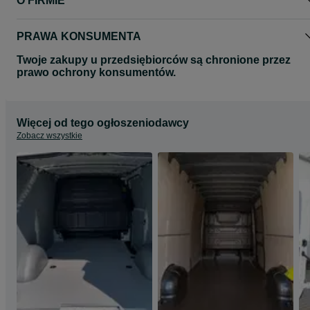
O FIRMIE
Wszystkie zdjęcia mają charakter poglądowy.
Zdjęcia mogą przedstawiać inny model auta.
Zapraszamy na nasze pozostałe aukcje gdzie znajda Państwo
PRAWA KONSUMENTA
pozostałe produkty.
Twoje zakupy u przedsiębiorców są chronione przez
Pozdrawiamy
prawo ochrony konsumentów.
MEDIATRAILER
Więcej od tego ogłoszeniodawcy
Zobacz wszystkie