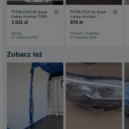
PODŁOGA do busa
PODŁOGA do busa
Łatwy montaż TANIA
Łatwy montaż -
WYSYŁKA -
SPRINTER wszystkie
1 031 zł
970 zł
Zabudowa Busa VITO
modele !!
L3 !!
Elbląg
Poznań, Chartowo
07 sierpnia 2026
07 sierpnia 2026
Zobacz też