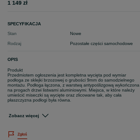
1 149 zł
SPECYFIKACJA
Stan
Nowe
Rodzaj
Pozostałe części samochodowe
OPIS
Produkt
Przedmiotem ogłoszenia jest kompletna wycięta pod wymiar
podłoga ze sklejki brzozowej o grubości 9mm do samodzielnego
montażu. Podłoga łączona, z warstwą antypoślizgową wykończona
na progach drzwi listwami aluminiowymi. Miejsca, w które należy
umieścić miseczki są wycięte oraz zlicowane tak, aby cała
płaszczyzna podłogi była równa.
Za dodatkową opłatą możliwość zamówienia podłogi w jednym
kawałku do 4 m.
Zobacz więcej
W zestawie
Podłoga ze sklejki 9mm brązowa
Zgłoś
Kit montażowy