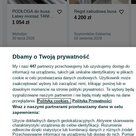
PODŁOGA do busa
Regsł zabudowa busa
Łatwy montaż TANIA
4 200 zł
WYSYŁKA Zabudowa
1 054 zł
Busa Talento L2 !!
Wolsztyn
Szymonków-Szklarnia
30 lipca 2026
02 sierpnia 2026
Dbamy o Twoją prywatność
Strona główna
Motoryzacja
Części samochodowe
Dostawcze i Ciężarowe
My i nasi
447
partnerzy przechowujemy lub uzyskujemy dostęp do
Dostawcze i Ciężarowe - Opolskie
Dostawcze i Ciężarowe - Brzeg
informacji na urządzeniu, takich jak unikalne identyfikatory w plikach
cookie w celu przetwarzania danych osobowych. Użytkownik może
zaakceptować wybory lub zarządzać nimi, klikając poniżej lub w
KATEGORIA
dowolnym momencie na stronie polityki prywatności. Te wybory będą
sygnalizowane naszym partnerom i nie będą miały wpływu na dane
przeglądania.
Polityka cookies,
Polityka Prywatności
ID:
595819856
Wyświetlenia: 10
Wraz z naszymi partnerami przetwarzamy dane w celu
zapewnienia:
Zadzwoń / SMS
Wyślij wiadomość
Użycie dokładnych danych geolokalizacyjnych. Aktywne skanowanie
charakterystyki urządzenia do celów identyfikacji. Rozumienie
odbiorców dzięki statystyce lub kombinacji danych z różnych źródeł.
Przechowywanie informacji na urządzeniu lub dostęp do nich. Pomiar