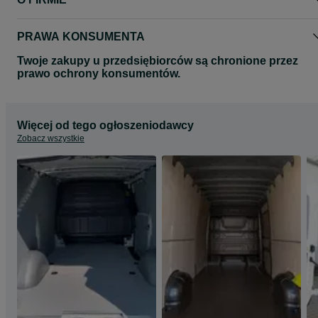
Wszystkie zdjęcia mają charakter poglądowy.
Zdjęcia mogą przedstawiać inny model auta.
Zapraszamy na nasze pozostałe aukcje gdzie znajda Państwo
PRAWA KONSUMENTA
pozostałe produkty.
Twoje zakupy u przedsiębiorców są chronione przez
prawo ochrony konsumentów.
Więcej od tego ogłoszeniodawcy
Zobacz wszystkie