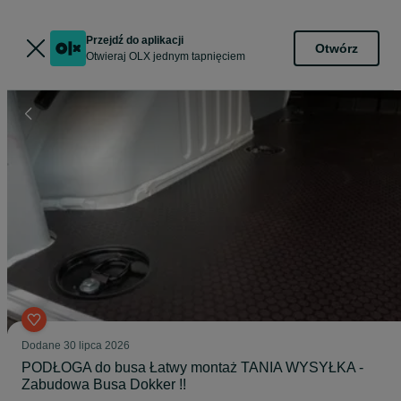
Przejdź do aplikacji
Otwórz
Otwieraj OLX jednym tapnięciem
Dodane
30 lipca 2026
PODŁOGA do busa Łatwy montaż TANIA WYSYŁKA -
Zabudowa Busa Dokker !!