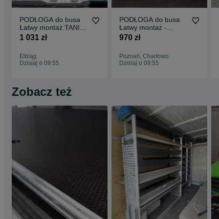
PODŁOGA do busa
PODŁOGA do busa
Łatwy montaż TANIA
Łatwy montaż -
WYSYŁKA -
SPRINTER wszystkie
1 031 zł
970 zł
Zabudowa Busa VITO
modele !!
L3 !!
Elbląg
Poznań, Chartowo
Dzisiaj o 09:55
Dzisiaj o 09:55
Zobacz też