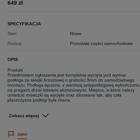
649 zł
SPECYFIKACJA
Stan
Nowe
Rodzaj
Pozostałe części samochodowe
OPIS
Produkt
Przedmiotem ogłoszenia jest kompletna wycięta pod wymiar
podłoga ze sklejki brzozowej o grubości 9mm do samodzielnego
montażu. Podłoga łączona, z warstwą antypoślizgową wykończona
na progach drzwi listwami aluminiowymi. Miejsca, w które należy
umieścić miseczki są wycięte oraz zlicowane tak, aby cała
płaszczyzna podłogi była równa.
Za dodatkową opłatą możliwość zamówienia podłogi w jednym
kawałku do 4 m.
Zobacz więcej
W zestawie
Podłoga ze sklejki 9mm brązowa
Zgłoś
Kit montażowy