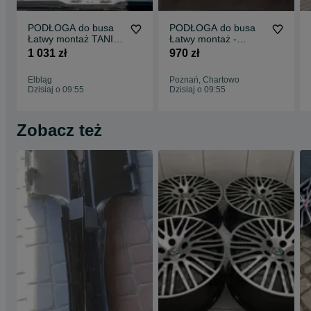
PODŁOGA do busa
PODŁOGA do busa
Łatwy montaż TANIA
Łatwy montaż -
WYSYŁKA -
SPRINTER wszystkie
1 031 zł
970 zł
Zabudowa Busa VITO
modele !!
L3 !!
Elbląg
Poznań, Chartowo
Dzisiaj o 09:55
Dzisiaj o 09:55
Zobacz też