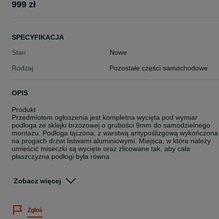
999 zł
SPECYFIKACJA
Stan
Nowe
Rodzaj
Pozostałe części samochodowe
OPIS
Produkt
Przedmiotem ogłoszenia jest kompletna wycięta pod wymiar
podłoga ze sklejki brzozowej o grubości 9mm do samodzielnego
montażu. Podłoga łączona, z warstwą antypoślizgową wykończona
na progach drzwi listwami aluminiowymi. Miejsca, w które należy
umieścić miseczki są wycięte oraz zlicowane tak, aby cała
płaszczyzna podłogi była równa.
Za dodatkową opłatą możliwość zamówienia podłogi w jednym
kawałku do 4 m.
Zobacz więcej
W zestawie
Podłoga ze sklejki 9mm brązowa
Zgłoś
Kit montażowy