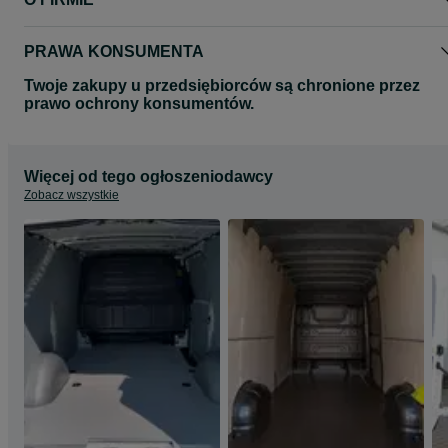
Wszystkie zdjęcia mają charakter poglądowy.
Zdjęcia mogą przedstawiać inny model auta.
Zapraszamy na nasze pozostałe aukcje gdzie znajda Państwo
PRAWA KONSUMENTA
pozostałe produkty.
Twoje zakupy u przedsiębiorców są chronione przez
prawo ochrony konsumentów.
Więcej od tego ogłoszeniodawcy
Zobacz wszystkie