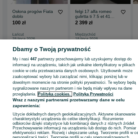
Osłona progów Fiata
felgi 17 alfa romeo
doblo
gulirtta ti 7.5 et 41
idealne
100 zł
2 399 zł
Łańcut
Międzychód
28 lipca 2026
18 lipca 2026
Dbamy o Twoją prywatność
My i nasi
447
partnerzy przechowujemy lub uzyskujemy dostęp do
Strona główna
Motoryzacja
Części samochodowe
Dostawcze i Ciężarowe
Dostawcze i Ciężarowe - Małopolskie
informacji na urządzeniu, takich jak unikalne identyfikatory w plikach
Dostawcze i Ciężarowe - Bochnia
cookie w celu przetwarzania danych osobowych. Użytkownik może
zaakceptować wybory lub zarządzać nimi, klikając poniżej lub w
KATEGORIA
dowolnym momencie na stronie polityki prywatności. Te wybory będą
sygnalizowane naszym partnerom i nie będą miały wpływu na dane
przeglądania.
Polityka cookies,
Polityka Prywatności
ID:
595828771
Wyświetlenia: 8
Wraz z naszymi partnerami przetwarzamy dane w celu
zapewnienia:
Zadzwoń / SMS
Wyślij wiadomość
Użycie dokładnych danych geolokalizacyjnych. Aktywne skanowanie
charakterystyki urządzenia do celów identyfikacji. Rozumienie
odbiorców dzięki statystyce lub kombinacji danych z różnych źródeł.
Przechowywanie informacji na urządzeniu lub dostęp do nich. Pomiar
efektywności reklam. Rozwój i ulepszanie usług. Tworzenie profili w c
personalizacji treści. Tworzenie profili w celu spersonalizowanych