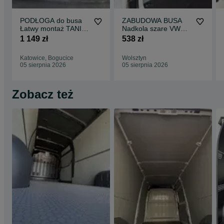
PODŁOGA do busa
ZABUDOWA BUSA
Łatwy montaż TANIA
Nadkola szare VW
WYSYŁKA Zabudowa
Transporter T5 T6 !!
1 149 zł
538 zł
Busa EXPERT L1 !!
Katowice, Bogucice
Wolsztyn
05 sierpnia 2026
05 sierpnia 2026
Zobacz też