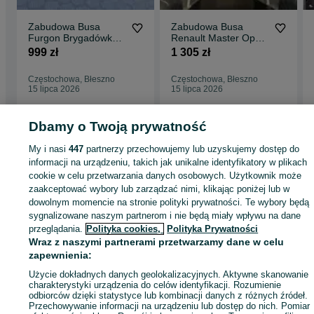
Zabudowa Busa
Zabudowa Busa
Furgon Brygadówka |
Renault Master Opel
Podłoga Boczki
Movano Nissan
999 zł
1 305 zł
Nadkola | Montaż lub
NV400 L2H2 | Sufit
Wysyłka Gratis
Plastik | Wysyłka
Częstochowa, Błeszno
Częstochowa, Błeszno
Gratis
15 lipca 2026
15 lipca 2026
Dbamy o Twoją prywatność
Strona główna
Motoryzacja
Części samochodowe
Dostawcze i Ciężarowe
Dostawcze i Ciężarowe - Śląskie
Dostawcze i Ciężarowe - Częstochowa
My i nasi
447
partnerzy przechowujemy lub uzyskujemy dostęp do
Dostawcze i Ciężarowe - Błeszno
informacji na urządzeniu, takich jak unikalne identyfikatory w plikach
cookie w celu przetwarzania danych osobowych. Użytkownik może
zaakceptować wybory lub zarządzać nimi, klikając poniżej lub w
KATEGORIA
dowolnym momencie na stronie polityki prywatności. Te wybory będą
sygnalizowane naszym partnerom i nie będą miały wpływu na dane
przeglądania.
Polityka cookies,
Polityka Prywatności
ID:
596422930
Wyświetlenia: 6
Wraz z naszymi partnerami przetwarzamy dane w celu
zapewnienia:
Zadzwoń / SMS
Wyślij wiadomość
Użycie dokładnych danych geolokalizacyjnych. Aktywne skanowanie
charakterystyki urządzenia do celów identyfikacji. Rozumienie
odbiorców dzięki statystyce lub kombinacji danych z różnych źródeł.
Przechowywanie informacji na urządzeniu lub dostęp do nich. Pomiar