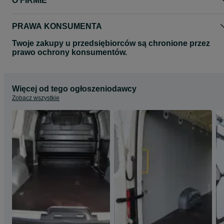
O FIRMIE
Wszystkie zdjęcia mają charakter poglądowy.
Zdjęcia mogą przedstawiać inny model auta.
Zapraszamy na nasze pozostałe aukcje gdzie znajda Państwo
PRAWA KONSUMENTA
pozostałe produkty.
Twoje zakupy u przedsiębiorców są chronione przez
prawo ochrony konsumentów.
Więcej od tego ogłoszeniodawcy
Zobacz wszystkie