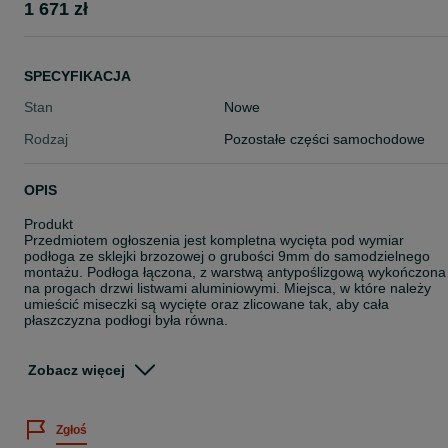
1 671 zł
SPECYFIKACJA
Stan
Nowe
Rodzaj
Pozostałe części samochodowe
OPIS
Produkt
Przedmiotem ogłoszenia jest kompletna wycięta pod wymiar
podłoga ze sklejki brzozowej o grubości 9mm do samodzielnego
montażu. Podłoga łączona, z warstwą antypoślizgową wykończona
na progach drzwi listwami aluminiowymi. Miejsca, w które należy
umieścić miseczki są wycięte oraz zlicowane tak, aby cała
płaszczyzna podłogi była równa.
Za dodatkową opłatą możliwość zamówienia podłogi w jednym
kawałku do 4 m.
Zobacz więcej
W zestawie
Podłoga ze sklejki 9mm brązowa
Zgłoś
Kit montażowy