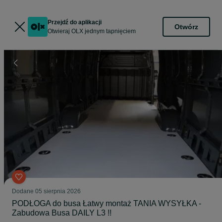
Przejdź do aplikacji
Otwórz
Otwieraj OLX jednym tapnięciem
Dodane
05 sierpnia 2026
PODŁOGA do busa Łatwy montaż TANIA WYSYŁKA -
Zabudowa Busa DAILY L3 !!