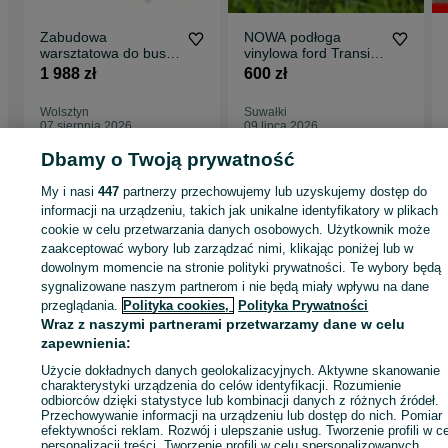
Zabudowa
NOWA podłoga
warsztatowa do busa
vinylowa ford Transit
komplet
custom
1 988 zł
600 zł
Wolsztyn
Suwałki
07 sierpnia 2026
09 lipca 2026
Dbamy o Twoją prywatność
My i nasi
447
partnerzy przechowujemy lub uzyskujemy dostęp do
Strona główna
Motoryzacja
Części samochodowe
Dostawcze i Ciężarowe
Dostawcze i Ciężarowe - Podlaskie
informacji na urządzeniu, takich jak unikalne identyfikatory w plikach
Dostawcze i Ciężarowe - Bielsk Podlaski
cookie w celu przetwarzania danych osobowych. Użytkownik może
zaakceptować wybory lub zarządzać nimi, klikając poniżej lub w
KATEGORIA
dowolnym momencie na stronie polityki prywatności. Te wybory będą
sygnalizowane naszym partnerom i nie będą miały wpływu na dane
przeglądania.
Polityka cookies,
Polityka Prywatności
ID:
596286336
Wyświetlenia: 9
Wraz z naszymi partnerami przetwarzamy dane w celu
zapewnienia:
Zadzwoń / SMS
Wyślij wiadomość
Użycie dokładnych danych geolokalizacyjnych. Aktywne skanowanie
charakterystyki urządzenia do celów identyfikacji. Rozumienie
odbiorców dzięki statystyce lub kombinacji danych z różnych źródeł.
Przechowywanie informacji na urządzeniu lub dostęp do nich. Pomiar
efektywności reklam. Rozwój i ulepszanie usług. Tworzenie profili w c
personalizacji treści. Tworzenie profili w celu spersonalizowanych