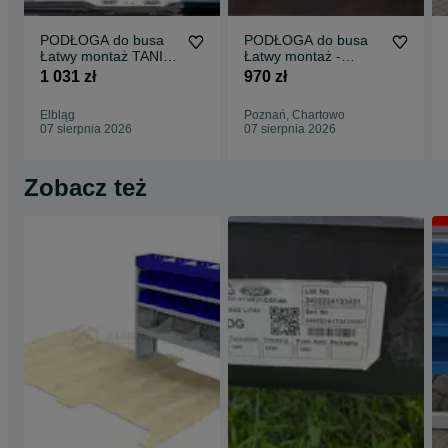
PODŁOGA do busa
PODŁOGA do busa
Łatwy montaż TANIA
Łatwy montaż -
WYSYŁKA -
SPRINTER wszystkie
1 031 zł
970 zł
Zabudowa Busa VITO
modele !!
L3 !!
Elbląg
Poznań, Chartowo
07 sierpnia 2026
07 sierpnia 2026
Zobacz też