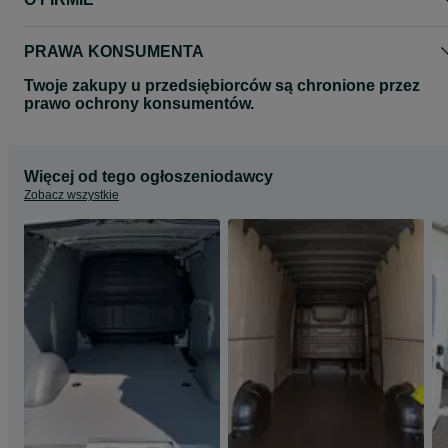
Wszystkie zdjęcia mają charakter poglądowy.
Zdjęcia mogą przedstawiać inny model auta.
Zapraszamy na nasze pozostałe aukcje gdzie znajda Państwo
PRAWA KONSUMENTA
pozostałe produkty.
Twoje zakupy u przedsiębiorców są chronione przez
prawo ochrony konsumentów.
Więcej od tego ogłoszeniodawcy
Zobacz wszystkie