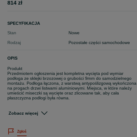
814 zł
SPECYFIKACJA
Stan
Nowe
Rodzaj
Pozostałe części samochodowe
OPIS
Produkt
Przedmiotem ogłoszenia jest kompletna wycięta pod wymiar
podłoga ze sklejki brzozowej o grubości 9mm do samodzielnego
montażu. Podłoga łączona, z warstwą antypoślizgową wykończona
na progach drzwi listwami aluminiowymi. Miejsca, w które należy
umieścić miseczki są wycięte oraz zlicowane tak, aby cała
płaszczyzna podłogi była równa.
Za dodatkową opłatą możliwość zamówienia podłogi w jednym
kawałku do 4 m.
Zobacz więcej
W zestawie
Podłoga ze sklejki 9mm brązowa
Zgłoś
Kit montażowy