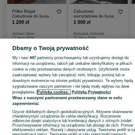
Półka Regał
Zabudowa
Zabudowa do busa
warsztatowa do busa
Trafic Vivaro
1 200 zł
1 000 zł
Jeżewo Stare
Białystok, Antoniuk
27 lipca 2026
22 lipca 2026
Dbamy o Twoją prywatność
My i nasi
447
partnerzy przechowujemy lub uzyskujemy dostęp do
Strona główna
Motoryzacja
Części samochodowe
Dostawcze i Ciężarowe
Dostawcze i Ciężarowe - Podlaskie
informacji na urządzeniu, takich jak unikalne identyfikatory w plikach
Dostawcze i Ciężarowe - Bielsk Podlaski
cookie w celu przetwarzania danych osobowych. Użytkownik może
zaakceptować wybory lub zarządzać nimi, klikając poniżej lub w
KATEGORIA
dowolnym momencie na stronie polityki prywatności. Te wybory będą
sygnalizowane naszym partnerom i nie będą miały wpływu na dane
przeglądania.
Polityka cookies,
Polityka Prywatności
ID:
596286336
Wyświetlenia: 9
Wraz z naszymi partnerami przetwarzamy dane w celu
zapewnienia:
Zadzwoń / SMS
Wyślij wiadomość
Użycie dokładnych danych geolokalizacyjnych. Aktywne skanowanie
charakterystyki urządzenia do celów identyfikacji. Rozumienie
odbiorców dzięki statystyce lub kombinacji danych z różnych źródeł.
Przechowywanie informacji na urządzeniu lub dostęp do nich. Pomiar
efektywności reklam. Rozwój i ulepszanie usług. Tworzenie profili w c
personalizacji treści. Tworzenie profili w celu spersonalizowanych