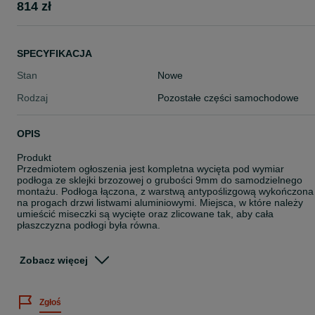
814 zł
SPECYFIKACJA
Stan
Nowe
Rodzaj
Pozostałe części samochodowe
OPIS
Produkt
Przedmiotem ogłoszenia jest kompletna wycięta pod wymiar
podłoga ze sklejki brzozowej o grubości 9mm do samodzielnego
montażu. Podłoga łączona, z warstwą antypoślizgową wykończona
na progach drzwi listwami aluminiowymi. Miejsca, w które należy
umieścić miseczki są wycięte oraz zlicowane tak, aby cała
płaszczyzna podłogi była równa.
Za dodatkową opłatą możliwość zamówienia podłogi w jednym
kawałku do 4 m.
Zobacz więcej
W zestawie
Podłoga ze sklejki 9mm brązowa
Zgłoś
Kit montażowy