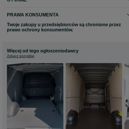
Wszystkie zdjęcia mają charakter poglądowy.
Zdjęcia mogą przedstawiać inny model auta.
Zapraszamy na nasze pozostałe aukcje gdzie znajda Państwo
PRAWA KONSUMENTA
pozostałe produkty.
Twoje zakupy u przedsiębiorców są chronione przez
prawo ochrony konsumentów.
Więcej od tego ogłoszeniodawcy
Zobacz wszystkie