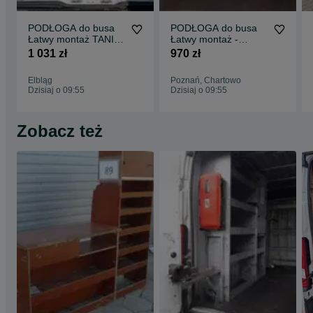
PODŁOGA do busa
PODŁOGA do busa
Łatwy montaż TANIA
Łatwy montaż -
WYSYŁKA -
SPRINTER wszystkie
1 031 zł
970 zł
Zabudowa Busa VITO
modele !!
L3 !!
Elbląg
Poznań, Chartowo
Dzisiaj o 09:55
Dzisiaj o 09:55
Zobacz też