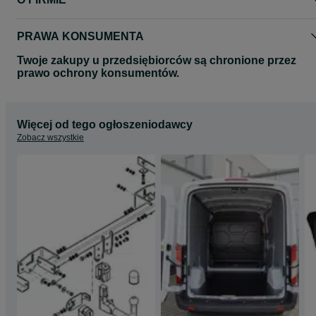
Zapraszamy na nasze pozostałe aukcje gdzie znajda państwo
pozostałe produkty
PRAWA KONSUMENTA
Pozdrawiamy
MEDIATRAILER
Twoje zakupy u przedsiębiorców są chronione przez
prawo ochrony konsumentów.
Więcej od tego ogłoszeniodawcy
Zobacz wszystkie