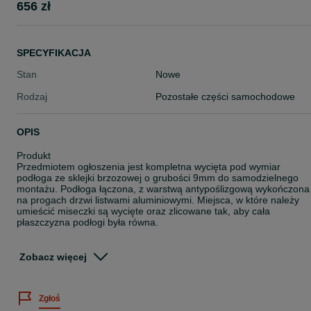
656 zł
SPECYFIKACJA
Stan
Nowe
Rodzaj
Pozostałe części samochodowe
OPIS
Produkt
Przedmiotem ogłoszenia jest kompletna wycięta pod wymiar
podłoga ze sklejki brzozowej o grubości 9mm do samodzielnego
montażu. Podłoga łączona, z warstwą antypoślizgową wykończona
na progach drzwi listwami aluminiowymi. Miejsca, w które należy
umieścić miseczki są wycięte oraz zlicowane tak, aby cała
płaszczyzna podłogi była równa.
Za dodatkową opłata możliwość zamówienia podłogi w jednym
kawałku do 4 m.
Zobacz więcej
W zestawie
Podłoga ze sklejki 9mm brązowa
Zgłoś
Kit montażowy