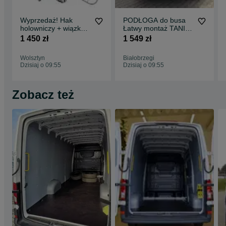
Wyprzedaż! Hak
PODŁOGA do busa
holowniczy + wiązka
Łatwy montaż TANIA
7-PIN Opel Mokka
WYSYŁKA Zabudowa
1 450 zł
1 549 zł
(2012-)
T CUSTOM L1 !!
Wolsztyn
Białobrzegi
Dzisiaj o 09:55
Dzisiaj o 09:55
Zobacz też