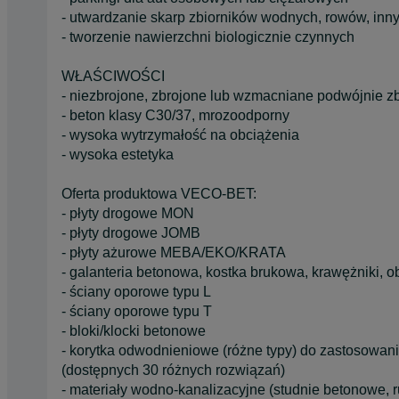
- utwardzanie skarp zbiorników wodnych, rowów, inn
- tworzenie nawierzchni biologicznie czynnych
WŁAŚCIWOŚCI
- niezbrojone, zbrojone lub wzmacniane podwójnie z
- beton klasy C30/37, mrozoodporny
- wysoka wytrzymałość na obciążenia
- wysoka estetyka
Oferta produktowa VECO-BET:
- płyty drogowe MON
- płyty drogowe JOMB
- płyty ażurowe MEBA/EKO/KRATA
- galanteria betonowa, kostka brukowa, krawężniki, o
- ściany oporowe typu L
- ściany oporowe typu T
- bloki/klocki betonowe
- korytka odwodnieniowe (różne typy) do zastosowania
(dostępnych 30 różnych rozwiązań)
- materiały wodno-kanalizacyjne (studnie betonowe, 