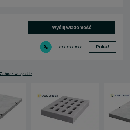
Wyślij wiadomość
Pokaż
xxx xxx xxx
Zobacz wszystkie