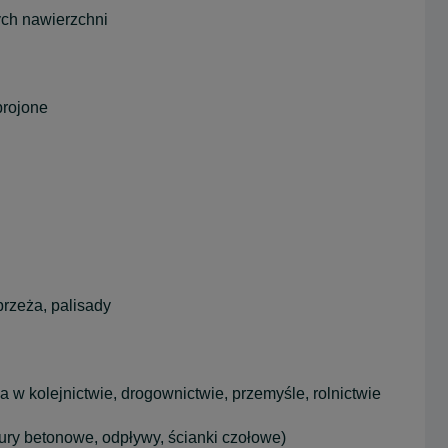
ych nawierzchni
brojone
brzeża, palisady
 w kolejnictwie, drogownictwie, przemyśle, rolnictwie
rury betonowe, odpływy, ścianki czołowe)