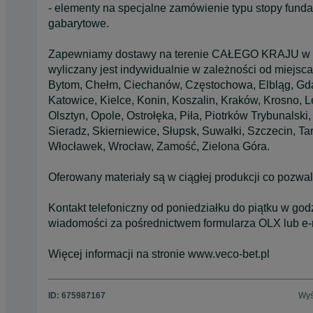
- elementy na specjalne zamówienie typu stopy funda
gabarytowe.
Zapewniamy dostawy na terenie CAŁEGO KRAJU w mie
wyliczany jest indywidualnie w zależności od miejsca
Bytom, Chełm, Ciechanów, Częstochowa, Elbląg, Gdań
Katowice, Kielce, Konin, Koszalin, Kraków, Krosno, 
Olsztyn, Opole, Ostrołęka, Piła, Piotrków Trybunalsk
Sieradz, Skierniewice, Słupsk, Suwałki, Szczecin, T
Włocławek, Wrocław, Zamość, Zielona Góra.
Oferowany materiały są w ciągłej produkcji co po
Kontakt telefoniczny od poniedziałku do piątku w go
wiadomości za pośrednictwem formularza OLX lub e-m
Więcej informacji na stronie www.veco-bet.pl
ID:
675987167
Wyś