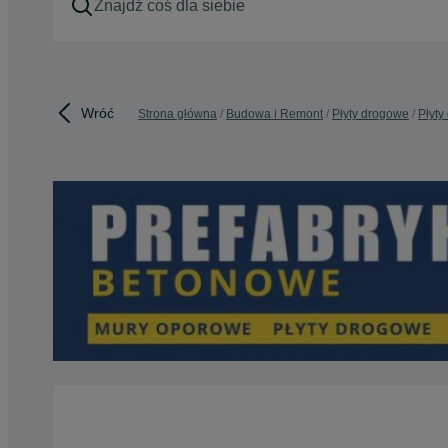
Wróć
Strona główna
Budowa i Remont
Płyty drogowe
Płyty