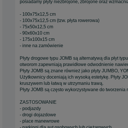
posiadamy płyty niezbrojone, zbrojone oraz wzmacn
- 100x75x12,5 cm
- 100x75x12,5 cm (tzw. płyta rowerowa)
- 75x50x12,5 cm
- 90x60x10 cm
- 175x100x15 cm
- inne na zamówienie
Płyty drogowe typu JOMB są alternatywą dla płyt ty
otworom zapewniają prawidłowe odwodnienie nawier
Płyty JOMB są znane również jako płyty JUMBO, Y
Użytkownicy doceniają ich wysoką estetykę. Płyty J
kruszywem lub łatwą w utrzymaniu trawą.
Płyty JOMB są często wykorzystywane do tworzenia n
ZASTOSOWANIE
- podjazdy
- drogi dojazdowe
- place manewrowe
- parkingi dla aut osobowych lub ciężarowych