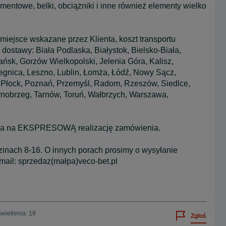
mentowe, belki, obciążniki i inne również elementy wielko
jsce wskazane przez Klienta, koszt transportu
 dostawy: Biała Podlaska, Białystok, Bielsko-Biała,
sk, Gorzów Wielkopolski, Jelenia Góra, Kalisz,
Legnica, Leszno, Lublin, Łomża, Łódź, Nowy Sącz,
i, Płock, Poznań, Przemyśl, Radom, Rzeszów, Siedlce,
arnobrzeg, Tarnów, Toruń, Wałbrzych, Warszawa,
zwala na EKSPRESOWĄ realizację zamówienia.
dzinach 8-16. O innych porach prosimy o wysyłanie
ail: sprzedaz(małpa)veco-bet.pl
wietlenia: 19
Zgłoś