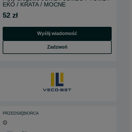
EKO / KRATA / MOCNE
52 zł
Wyślij wiadomość
Zadzwoń
PRZEDSIĘBIORCA