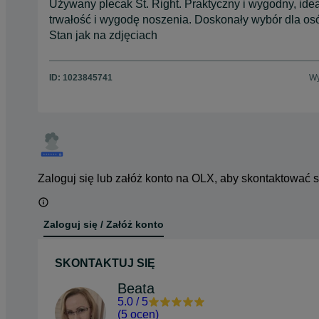
Używany plecak St. Right. Praktyczny i wygodny, id
trwałość i wygodę noszenia. Doskonały wybór dla os
Stan jak na zdjęciach
ID:
1023845741
Wy
Zaloguj się lub załóż konto na OLX, aby skontaktować 
Zaloguj się / Załóż konto
SKONTAKTUJ SIĘ
Beata
5.0
/
5
(
5 ocen
)