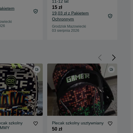
11-12 lat
10 
15 zł
Pakietem
13,
19,03 zł z Pakietem
Oc
Ochronnym
owiecki
Gro
026
03 
Grodzisk Mazowiecki
03 sierpnia 2026
lecak szkolny
Plecak szkolny usztywniany
Now
JIMMY
szk
50 zł