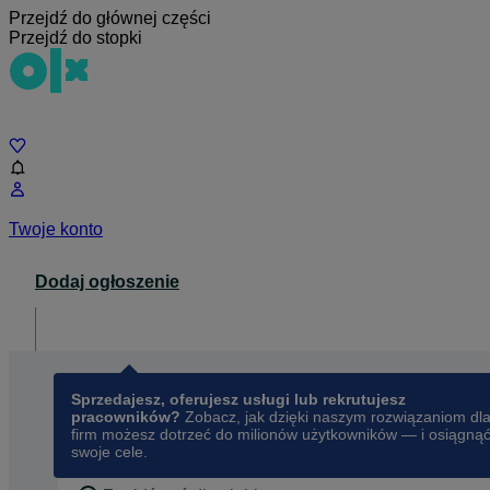
Przejdź do głównej części
Przejdź do stopki
Czat
Twoje konto
Dodaj ogłoszenie
Dla biznesu
opens in a new tab
Sprzedajesz, oferujesz usługi lub rekrutujesz
pracowników?
Zobacz, jak dzięki naszym rozwiązaniom dl
firm możesz dotrzeć do milionów użytkowników — i osiągną
swoje cele.