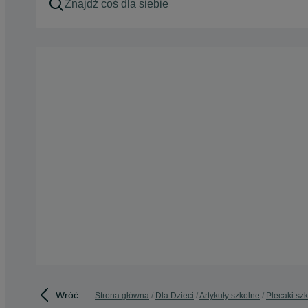
Wróć
Strona główna
Dla Dzieci
Artykuły szkolne
Plecaki sz