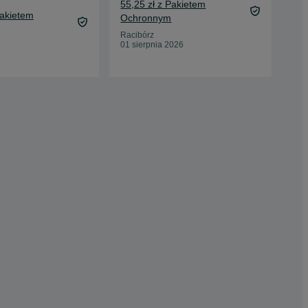
50 
55,25 zł z Pakietem
Pakietem
55,
Ochronnym
Oc
Racibórz
01 sierpnia 2026
Mię
04 