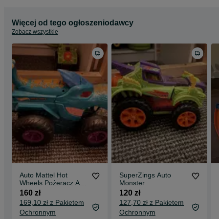
Więcej od tego ogłoszeniodawcy
Zobacz wszystkie
Auto Mattel Hot
SuperZings Auto
Wheels Pożeracz Aut
Monster
Mega Wrex
160 zł
120 zł
169,10 zł z Pakietem
127,70 zł z Pakietem
Ochronnym
Ochronnym