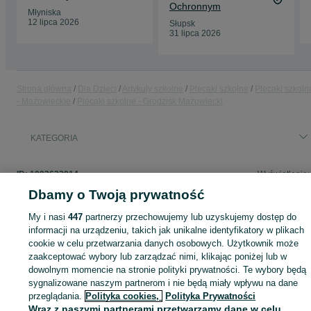
Ochronnym
Młyniska
12 lipca 2026
Słupsk
31 lipca 2026
Strona główna
Dla Dzieci
Artykuły szkolne
Plecaki szkolne
Plecaki szkoln
- Mazowieckie
Plecaki szkolne - Grodzisk Mazowiecki
KATEGORIA
ID:
1003622914
Wyświetlenia:
Dbamy o Twoją prywatność
My i nasi
447
partnerzy przechowujemy lub uzyskujemy dostęp do
informacji na urządzeniu, takich jak unikalne identyfikatory w plikach
Zaloguj się lub załóż konto na OLX, aby skontaktować się z t
cookie w celu przetwarzania danych osobowych. Użytkownik może
sprzedającym
zaakceptować wybory lub zarządzać nimi, klikając poniżej lub w
dowolnym momencie na stronie polityki prywatności. Te wybory będą
sygnalizowane naszym partnerom i nie będą miały wpływu na dane
Zaloguj się / Załóż konto
przeglądania.
Polityka cookies,
Polityka Prywatności
Wraz z naszymi partnerami przetwarzamy dane w celu