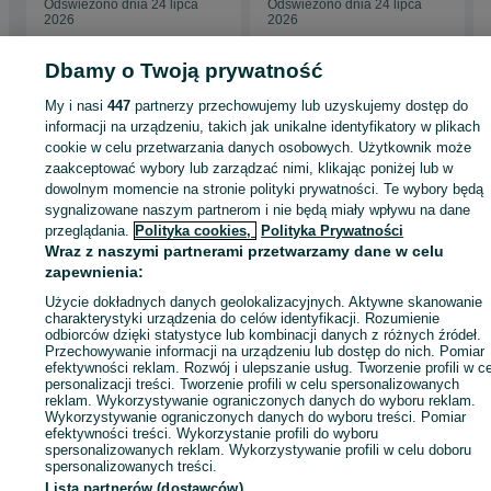
Odświeżono dnia 24 lipca
Odświeżono dnia 24 lipca
2026
2026
Dbamy o Twoją prywatność
My i nasi
447
partnerzy przechowujemy lub uzyskujemy dostęp do
Strona główna
Rolnictwo
Maszyny rolnicze
Pozostałe maszyny rolnicze
informacji na urządzeniu, takich jak unikalne identyfikatory w plikach
Pozostałe maszyny rolnicze - Łódzkie
Pozostałe maszyny rolnicze - Paprotni
cookie w celu przetwarzania danych osobowych. Użytkownik może
zaakceptować wybory lub zarządzać nimi, klikając poniżej lub w
dowolnym momencie na stronie polityki prywatności. Te wybory będą
KATEGORIA
sygnalizowane naszym partnerom i nie będą miały wpływu na dane
przeglądania.
Polityka cookies,
Polityka Prywatności
Wraz z naszymi partnerami przetwarzamy dane w celu
ID:
678361449
Wyświetlenia: 73
zapewnienia:
Użycie dokładnych danych geolokalizacyjnych. Aktywne skanowanie
Zadzwoń / SMS
Wyślij wiadomość
charakterystyki urządzenia do celów identyfikacji. Rozumienie
odbiorców dzięki statystyce lub kombinacji danych z różnych źródeł.
Przechowywanie informacji na urządzeniu lub dostęp do nich. Pomiar
efektywności reklam. Rozwój i ulepszanie usług. Tworzenie profili w c
personalizacji treści. Tworzenie profili w celu spersonalizowanych
reklam. Wykorzystywanie ograniczonych danych do wyboru reklam.
Wykorzystywanie ograniczonych danych do wyboru treści. Pomiar
efektywności treści. Wykorzystanie profili do wyboru
spersonalizowanych reklam. Wykorzystywanie profili w celu doboru
spersonalizowanych treści.
Lista partnerów (dostawców)