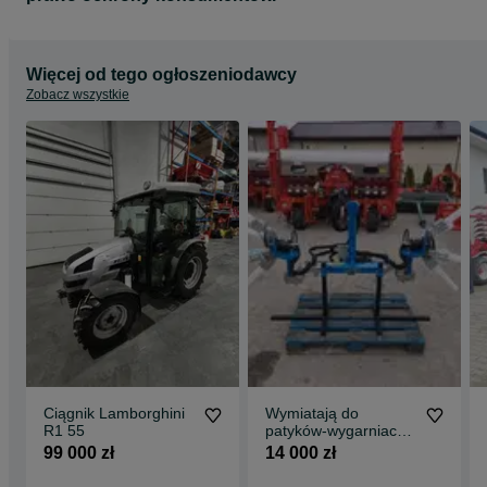
Więcej od tego ogłoszeniodawcy
Zobacz wszystkie
Ciągnik Lamborghini
Wymiatają do
R1 55
patyków-wygarniacz
gałęzi
99 000 zł
14 000 zł