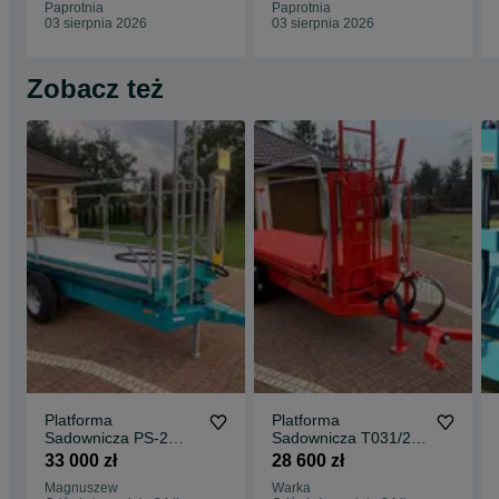
Paprotnia
Paprotnia
03 sierpnia 2026
03 sierpnia 2026
Zobacz też
Platforma
Platforma
Sadownicza PS-2
Sadownicza T031/2
rozdzielacz
Lisicki rozdzielacz 2-
33 000 zł
28 600 zł
dwuosiowa Nowa
osiowa, dwa siłownik
Magnuszew
Warka