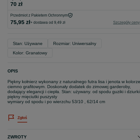
70 zł
Przedmiot z Pakietem Ochronnym
75,95 zł
+ dostawa od 9,49 zł
Szczegóły ceny
Stan: Używane
Rozmiar: Uniwersalny
Kolor: Granatowy
OPIS
Piękny kołnierz wykonany z naturalnego futra lisa i jenota w kolorz
ciemno grafitowym. Doskonały dodatek do zimowej garderoby,
dodający elegancji i ciepła. Stan: używany. od spodu guziki i dziurki
piękny mięciutki puszysty
wymiary od spodu i po wierzchu 53/10 , 62/14 cm
Zgłoś
ZWROTY