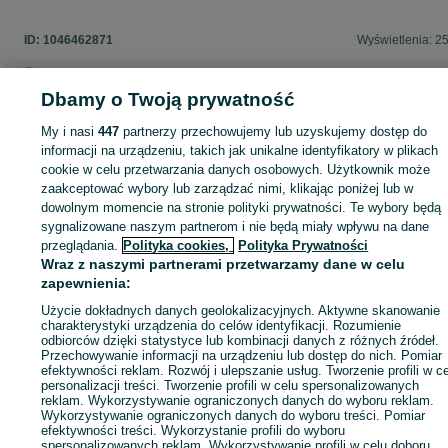
ID:
1046462871
Wyświetlenia: 2
Dbamy o Twoją prywatność
Zaloguj się lub załóż konto na OLX, aby skontaktować się z t
My i nasi
447
partnerzy przechowujemy lub uzyskujemy dostęp do
sprzedającym
informacji na urządzeniu, takich jak unikalne identyfikatory w plikach
cookie w celu przetwarzania danych osobowych. Użytkownik może
zaakceptować wybory lub zarządzać nimi, klikając poniżej lub w
dowolnym momencie na stronie polityki prywatności. Te wybory będą
Zaloguj się / Załóż konto
sygnalizowane naszym partnerom i nie będą miały wpływu na dane
przeglądania.
Polityka cookies,
Polityka Prywatności
Wraz z naszymi partnerami przetwarzamy dane w celu
Kup
zapewnienia:
Użycie dokładnych danych geolokalizacyjnych. Aktywne skanowanie
charakterystyki urządzenia do celów identyfikacji. Rozumienie
odbiorców dzięki statystyce lub kombinacji danych z różnych źródeł.
Przechowywanie informacji na urządzeniu lub dostęp do nich. Pomiar
efektywności reklam. Rozwój i ulepszanie usług. Tworzenie profili w c
personalizacji treści. Tworzenie profili w celu spersonalizowanych
reklam. Wykorzystywanie ograniczonych danych do wyboru reklam.
Wykorzystywanie ograniczonych danych do wyboru treści. Pomiar
efektywności treści. Wykorzystanie profili do wyboru
spersonalizowanych reklam. Wykorzystywanie profili w celu doboru