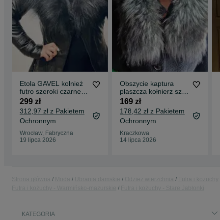
Etola GAVEL kołnież
Obszycie kaptura
futro szeroki czarne
płaszcza kołnierz szal
lis
100% lis natural 79
299 zł
169 zł
cm srebrny
312,97 zł z Pakietem
178,42 zł z Pakietem
Ochronnym
Ochronnym
Wrocław, Fabryczna
Kraczkowa
19 lipca 2026
14 lipca 2026
Strona główna
Moda
Ubrania damskie
Odzież wierzchnia
Futra i kożuchy
Futra i kożuchy - Warmińsko-mazurskie
Futra i kożuchy - Stare Jabłonki
KATEGORIA