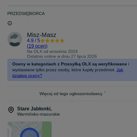
PRZEDSIĘBIORCA
Misz-Masz
4.9
/
5
(
19 ocen
)
Na OLX od
września 2024
Ostatnio online w dniu 27 lipca 2026
Oceny w kategoriach z Przesyłką OLX są weryfikowane
i
wystawiane tylko przez osoby, które kupiły przedmiot.
Jak
działają oceny?
Więcej od tego ogłoszeniodawcy
Stare Jabłonki
,
Warmińsko-mazurskie