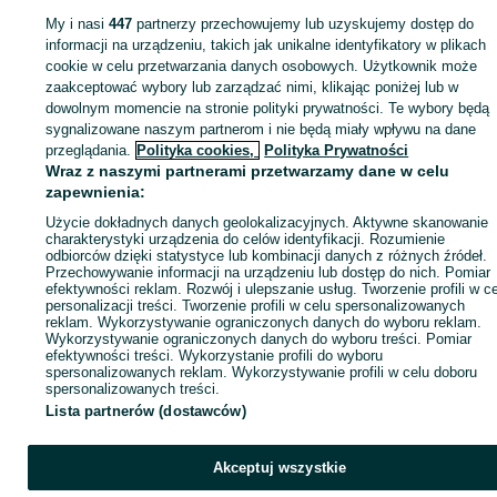
My i nasi
447
partnerzy przechowujemy lub uzyskujemy dostęp do
Zaloguj się lub załóż konto na OLX, aby skontaktować się z t
informacji na urządzeniu, takich jak unikalne identyfikatory w plikach
sprzedającym
cookie w celu przetwarzania danych osobowych. Użytkownik może
zaakceptować wybory lub zarządzać nimi, klikając poniżej lub w
dowolnym momencie na stronie polityki prywatności. Te wybory będą
Zaloguj się / Załóż konto
sygnalizowane naszym partnerom i nie będą miały wpływu na dane
przeglądania.
Polityka cookies,
Polityka Prywatności
Wraz z naszymi partnerami przetwarzamy dane w celu
Kup
zapewnienia:
Użycie dokładnych danych geolokalizacyjnych. Aktywne skanowanie
charakterystyki urządzenia do celów identyfikacji. Rozumienie
odbiorców dzięki statystyce lub kombinacji danych z różnych źródeł.
Przechowywanie informacji na urządzeniu lub dostęp do nich. Pomiar
efektywności reklam. Rozwój i ulepszanie usług. Tworzenie profili w c
personalizacji treści. Tworzenie profili w celu spersonalizowanych
reklam. Wykorzystywanie ograniczonych danych do wyboru reklam.
Wykorzystywanie ograniczonych danych do wyboru treści. Pomiar
efektywności treści. Wykorzystanie profili do wyboru
spersonalizowanych reklam. Wykorzystywanie profili w celu doboru
spersonalizowanych treści.
Lista partnerów (dostawców)
Akceptuj wszystkie