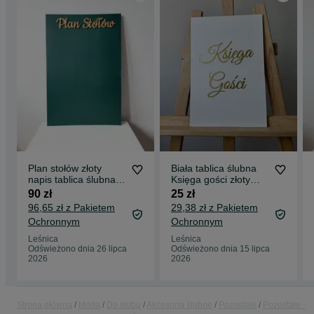
Plan stołów złoty
Biała tablica ślubna
napis tablica ślubna
Księga gości złoty
Butelkowa zieleń
napis dekoracje sali
90 zł
25 zł
wesele
96,65 zł z Pakietem
29,38 zł z Pakietem
Ochronnym
Ochronnym
Leśnica
Leśnica
Odświeżono dnia 26 lipca
Odświeżono dnia 15 lipca
2026
2026
Strona główna
Moda
Do ślubu
Akcesoria ślubne
Pozostałe
Pozostałe -