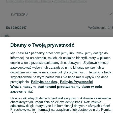
Małopolskie
Pozostałe - Kraków
Pozostałe - Swoszowice
KATEGORIA
ID:
698629147
Wyświetlenia: 14
Dbamy o Twoją prywatność
Zaloguj się lub załóż konto na OLX, aby skontaktować się z t
My i nasi
447
partnerzy przechowujemy lub uzyskujemy dostęp do
sprzedającym
informacji na urządzeniu, takich jak unikalne identyfikatory w plikach
cookie w celu przetwarzania danych osobowych. Użytkownik może
zaakceptować wybory lub zarządzać nimi, klikając poniżej lub w
Zaloguj się / Załóż konto
dowolnym momencie na stronie polityki prywatności. Te wybory będą
sygnalizowane naszym partnerom i nie będą miały wpływu na dane
przeglądania.
Polityka cookies,
Polityka Prywatności
Zadzwoń / SMS
Wyślij wiadomość
Wraz z naszymi partnerami przetwarzamy dane w celu
zapewnienia:
Użycie dokładnych danych geolokalizacyjnych. Aktywne skanowanie
charakterystyki urządzenia do celów identyfikacji. Rozumienie
odbiorców dzięki statystyce lub kombinacji danych z różnych źródeł.
Przechowywanie informacji na urządzeniu lub dostęp do nich. Pomiar