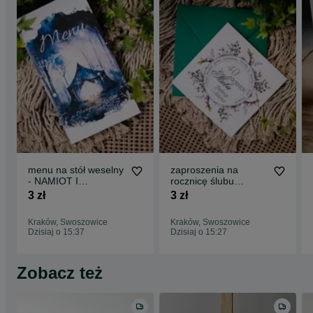
menu na stół weselny
zaproszenia na
- NAMIOT I
rocznicę ślubu
ŚWIETLIKI
SIERPNIOWY
3 zł
3 zł
PORANEK
Kraków, Swoszowice
Kraków, Swoszowice
Dzisiaj o 15:37
Dzisiaj o 15:27
Zobacz też