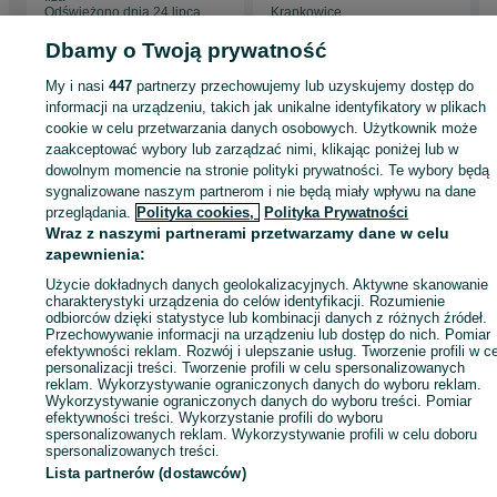
wędzarni kuchnia
Odświeżono dnia 24 lipca
Krapkowice
ogrodowa
2026
01 sierpnia 2026
Dbamy o Twoją prywatność
My i nasi
447
partnerzy przechowujemy lub uzyskujemy dostęp do
Strona główna
Firma i Przemysł
Gastronomia
Piece do pizzy
Piece do
informacji na urządzeniu, takich jak unikalne identyfikatory w plikach
pizzy - Dolnośląskie
Piece do pizzy - Lubin
cookie w celu przetwarzania danych osobowych. Użytkownik może
zaakceptować wybory lub zarządzać nimi, klikając poniżej lub w
dowolnym momencie na stronie polityki prywatności. Te wybory będą
KATEGORIA
sygnalizowane naszym partnerom i nie będą miały wpływu na dane
przeglądania.
Polityka cookies,
Polityka Prywatności
Wraz z naszymi partnerami przetwarzamy dane w celu
ID:
910225060
Wyświetlenia: 15
zapewnienia:
Użycie dokładnych danych geolokalizacyjnych. Aktywne skanowanie
Zadzwoń / SMS
Wyślij wiadomość
charakterystyki urządzenia do celów identyfikacji. Rozumienie
odbiorców dzięki statystyce lub kombinacji danych z różnych źródeł.
Przechowywanie informacji na urządzeniu lub dostęp do nich. Pomiar
efektywności reklam. Rozwój i ulepszanie usług. Tworzenie profili w c
personalizacji treści. Tworzenie profili w celu spersonalizowanych
reklam. Wykorzystywanie ograniczonych danych do wyboru reklam.
Wykorzystywanie ograniczonych danych do wyboru treści. Pomiar
efektywności treści. Wykorzystanie profili do wyboru
spersonalizowanych reklam. Wykorzystywanie profili w celu doboru
spersonalizowanych treści.
Lista partnerów (dostawców)