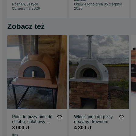
Michale
Poznań, Jeżyce
Odświeżono dnia 05 sierpnia
05 sierpnia 2026
2026
Zobacz też
Piec do pizzy piec do
Włoski piec do pizzy
chleba, chlebowy
opalany drewnem
mięso mięsiwo wypiek
3 000 zł
4 300 zł
piec ogrodowy grill
Iłża