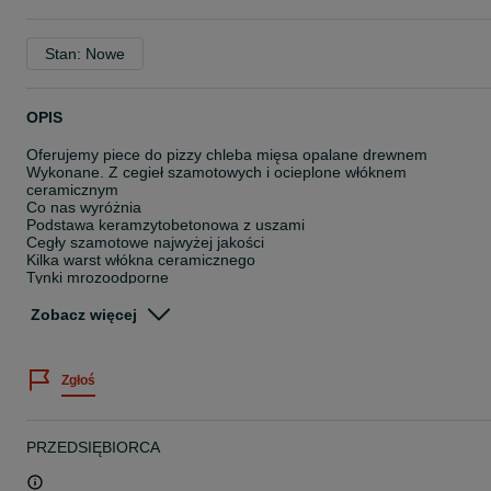
Stan: Nowe
OPIS
Oferujemy piece do pizzy chleba mięsa opalane drewnem
Wykonane. Z cegieł szamotowych i ocieplone włóknem
ceramicznym
Co nas wyróżnia
Podstawa keramzytobetonowa z uszami
Cegły szamotowe najwyżej jakości
Kilka warst włókna ceramicznego
Tynki mrozoodporne
Farba sylikonowa
Komin stal kwasowa
Zobacz więcej
Termometr 500 c
Drzwiczki z drewnianymi rączkami
Produkujemy kilka wymiarów
Zgłoś
80 cm
100 cm
120 cm
140 cm
PRZEDSIĘBIORCA
Są to wymiary wewnętrzne pieca
Poniżej znajduje się link do naszej strony