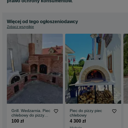
prawo ochrony konsumentów.
Więcej od tego ogłoszeniodawcy
Zobacz wszystkie
Grill. Wedzarnia. Piec
Piec do pizzy piec
chlebowy do pizzy
chlebowy
angielka
100 zł
4 300 zł