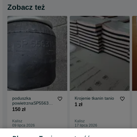
Zobacz też
poduszka
Krojenie tkanin tanio
powietrznaSP556318-
1 zł
KP MIECH SCHMITZ
150 zł
WEWELER chłodnia
schmitz
Kalisz
Kalisz
09 lipca 2026
17 lipca 2026