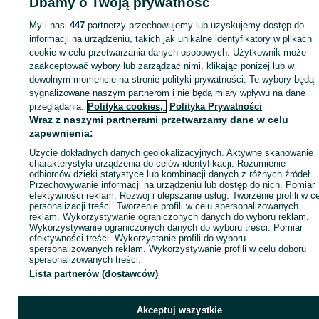
Dbamy o Twoją prywatność
My i nasi
447
partnerzy przechowujemy lub uzyskujemy dostęp do
Strona główna
informacji na urządzeniu, takich jak unikalne identyfikatory w plikach
Firma i Przemysł
Gastronomia
Piece do pizzy
Piece do
pizzy - Wielkopolskie
Piece do pizzy - Kalisz
cookie w celu przetwarzania danych osobowych. Użytkownik może
zaakceptować wybory lub zarządzać nimi, klikając poniżej lub w
dowolnym momencie na stronie polityki prywatności. Te wybory będą
KATEGORIA
sygnalizowane naszym partnerom i nie będą miały wpływu na dane
przeglądania.
Polityka cookies,
Polityka Prywatności
Wraz z naszymi partnerami przetwarzamy dane w celu
ID:
761938067
Wyświetlenia: 17
zapewnienia:
Użycie dokładnych danych geolokalizacyjnych. Aktywne skanowanie
charakterystyki urządzenia do celów identyfikacji. Rozumienie
Zadzwoń / SMS
Wyślij wiadomość
odbiorców dzięki statystyce lub kombinacji danych z różnych źródeł.
Przechowywanie informacji na urządzeniu lub dostęp do nich. Pomiar
efektywności reklam. Rozwój i ulepszanie usług. Tworzenie profili w c
personalizacji treści. Tworzenie profili w celu spersonalizowanych
reklam. Wykorzystywanie ograniczonych danych do wyboru reklam.
Wykorzystywanie ograniczonych danych do wyboru treści. Pomiar
efektywności treści. Wykorzystanie profili do wyboru
spersonalizowanych reklam. Wykorzystywanie profili w celu doboru
spersonalizowanych treści.
Lista partnerów (dostawców)
Akceptuj wszystkie