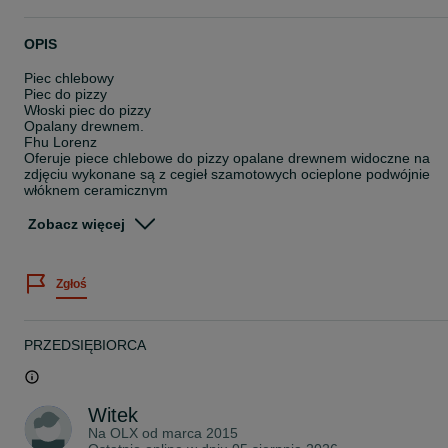
OPIS
Piec chlebowy
Piec do pizzy
Włoski piec do pizzy
Opalany drewnem.
Fhu Lorenz
Oferuje piece chlebowe do pizzy opalane drewnem widoczne na
zdjęciu wykonane są z cegieł szamotowych ocieplone podwójnie
włóknem ceramicznym
Drzwi kute
Termometr 500 c
Zobacz więcej
Komin rura kwasoodporna
Cena dotyczy samego pieca.
Wózek mobilny 1500 zł.
Zgłoś
Zapraszam 78*****76
https://piece-chlebowe-lorenz.pl/
PRZEDSIĘBIORCA
Witek
Na OLX od
marca 2015