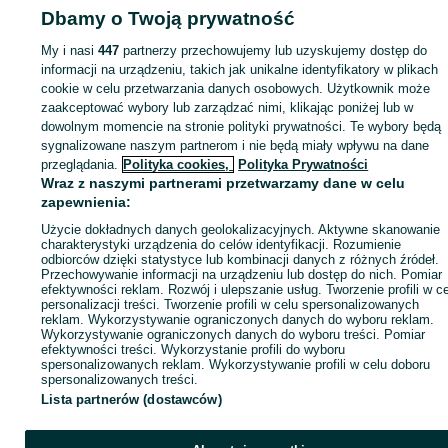
02 sierpnia 2026
01 sierpnia 2026
Dbamy o Twoją prywatność
My i nasi
447
partnerzy przechowujemy lub uzyskujemy dostęp do
Strona główna
Dom i Ogród
Ogród
Grill
Grill - Dolnośląskie
Grill -
informacji na urządzeniu, takich jak unikalne identyfikatory w plikach
Polkowice
cookie w celu przetwarzania danych osobowych. Użytkownik może
zaakceptować wybory lub zarządzać nimi, klikając poniżej lub w
dowolnym momencie na stronie polityki prywatności. Te wybory będą
KATEGORIA
sygnalizowane naszym partnerom i nie będą miały wpływu na dane
przeglądania.
Polityka cookies,
Polityka Prywatności
Wraz z naszymi partnerami przetwarzamy dane w celu
ID:
685582903
Wyświetlenia: 28
zapewnienia:
Użycie dokładnych danych geolokalizacyjnych. Aktywne skanowanie
Zadzwoń / SMS
Wyślij wiadomość
charakterystyki urządzenia do celów identyfikacji. Rozumienie
odbiorców dzięki statystyce lub kombinacji danych z różnych źródeł.
Przechowywanie informacji na urządzeniu lub dostęp do nich. Pomiar
efektywności reklam. Rozwój i ulepszanie usług. Tworzenie profili w c
personalizacji treści. Tworzenie profili w celu spersonalizowanych
reklam. Wykorzystywanie ograniczonych danych do wyboru reklam.
Wykorzystywanie ograniczonych danych do wyboru treści. Pomiar
efektywności treści. Wykorzystanie profili do wyboru
spersonalizowanych reklam. Wykorzystywanie profili w celu doboru
spersonalizowanych treści.
Lista partnerów (dostawców)