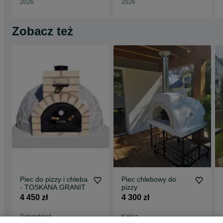
2026
2026
Zobacz też
Piec do pizzy i chleba
Piec chlebowy do
- TOSKANA GRANIT
pizzy
4 450 zł
4 300 zł
Dobrodzień
Kalisz