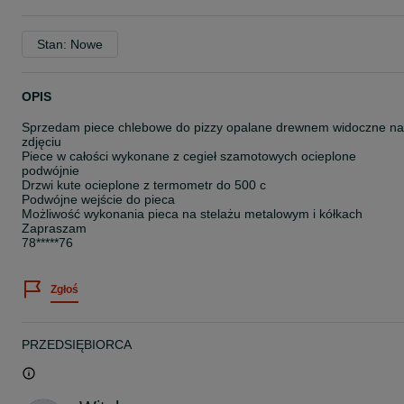
Stan: Nowe
OPIS
Sprzedam piece chlebowe do pizzy opalane drewnem widoczne na
zdjęciu
Piece w całości wykonane z cegieł szamotowych ocieplone
podwójnie
Drzwi kute ocieplone z termometr do 500 c
Podwójne wejście do pieca
Możliwość wykonania pieca na stelażu metalowym i kółkach
Zapraszam
78*****76
Zgłoś
PRZEDSIĘBIORCA