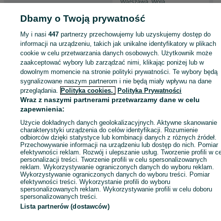
Warszawa, Wola
05 sierpnia 2026
Dbamy o Twoją prywatność
My i nasi
447
partnerzy przechowujemy lub uzyskujemy dostęp do
Strona główna
Dom i Ogród
Ogród
Grill
Grill - Małopolskie
Grill - Kraków
informacji na urządzeniu, takich jak unikalne identyfikatory w plikach
Grill - Stare Miasto
cookie w celu przetwarzania danych osobowych. Użytkownik może
zaakceptować wybory lub zarządzać nimi, klikając poniżej lub w
dowolnym momencie na stronie polityki prywatności. Te wybory będą
KATEGORIA
sygnalizowane naszym partnerom i nie będą miały wpływu na dane
przeglądania.
Polityka cookies,
Polityka Prywatności
Wraz z naszymi partnerami przetwarzamy dane w celu
ID:
487773977
Wyświetlenia: 114
zapewnienia:
Użycie dokładnych danych geolokalizacyjnych. Aktywne skanowanie
Zadzwoń / SMS
Wyślij wiadomość
charakterystyki urządzenia do celów identyfikacji. Rozumienie
odbiorców dzięki statystyce lub kombinacji danych z różnych źródeł.
Przechowywanie informacji na urządzeniu lub dostęp do nich. Pomiar
efektywności reklam. Rozwój i ulepszanie usług. Tworzenie profili w c
personalizacji treści. Tworzenie profili w celu spersonalizowanych
reklam. Wykorzystywanie ograniczonych danych do wyboru reklam.
Wykorzystywanie ograniczonych danych do wyboru treści. Pomiar
efektywności treści. Wykorzystanie profili do wyboru
spersonalizowanych reklam. Wykorzystywanie profili w celu doboru
spersonalizowanych treści.
Lista partnerów (dostawców)