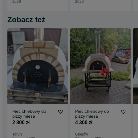
2026
2026
Zobacz też
Piec chlebowy do
Piec chlebowy do
pizzy mięsa
pizzy mięsa
2 800 zł
4 300 zł
Toruń
Głogów