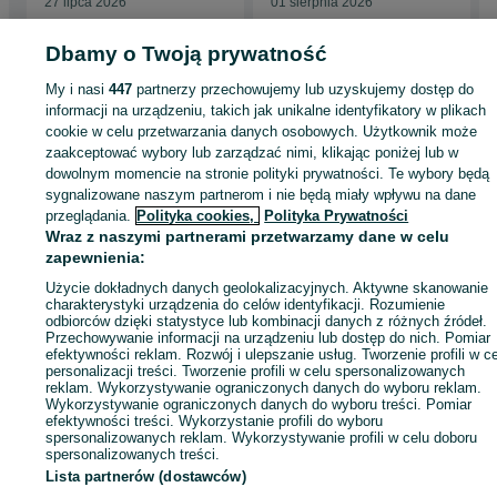
27 lipca 2026
01 sierpnia 2026
Dbamy o Twoją prywatność
My i nasi
447
partnerzy przechowujemy lub uzyskujemy dostęp do
Strona główna
Dom i Ogród
Ogród
Grill
Grill - Mazowieckie
Grill -
informacji na urządzeniu, takich jak unikalne identyfikatory w plikach
Warszawa
Grill - Bemowo
cookie w celu przetwarzania danych osobowych. Użytkownik może
zaakceptować wybory lub zarządzać nimi, klikając poniżej lub w
dowolnym momencie na stronie polityki prywatności. Te wybory będą
KATEGORIA
sygnalizowane naszym partnerom i nie będą miały wpływu na dane
przeglądania.
Polityka cookies,
Polityka Prywatności
Wraz z naszymi partnerami przetwarzamy dane w celu
ID:
701205162
Wyświetlenia: 44
zapewnienia:
Użycie dokładnych danych geolokalizacyjnych. Aktywne skanowanie
Zadzwoń / SMS
Wyślij wiadomość
charakterystyki urządzenia do celów identyfikacji. Rozumienie
odbiorców dzięki statystyce lub kombinacji danych z różnych źródeł.
Przechowywanie informacji na urządzeniu lub dostęp do nich. Pomiar
efektywności reklam. Rozwój i ulepszanie usług. Tworzenie profili w c
personalizacji treści. Tworzenie profili w celu spersonalizowanych
reklam. Wykorzystywanie ograniczonych danych do wyboru reklam.
Wykorzystywanie ograniczonych danych do wyboru treści. Pomiar
efektywności treści. Wykorzystanie profili do wyboru
spersonalizowanych reklam. Wykorzystywanie profili w celu doboru
spersonalizowanych treści.
Lista partnerów (dostawców)