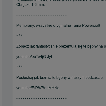
Obręcze 1,6 mm.
- - - - - - - - - - - - - - - - - - - - - - - -
Membrany: wszystkie oryginalne Tama Powercraft
* * *
Zobacz jak fantastycznie prezentują się te bębny na 
youtu.be/euTe4jG-JyI
* * *
Posłuchaj jak brzmią te bębny w naszym podcaście:
youtu.be/EtRWBnhMHNo
- - - - - - - - - - - - - - - - - - - - - - - -