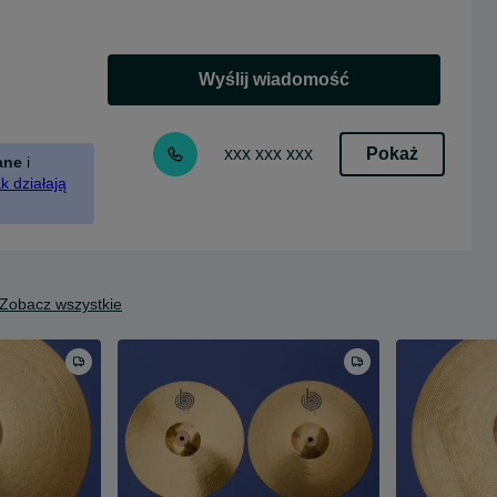
Wyślij wiadomość
Pokaż
xxx xxx xxx
ane
i
k działają
Zobacz wszystkie