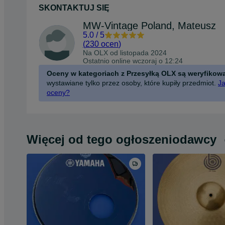
SKONTAKTUJ SIĘ
MW-Vintage Poland, Mateusz
5.0
/
5
(
230 ocen
)
Na OLX od
listopada 2024
Ostatnio online wczoraj o 12:24
Oceny w kategoriach z Przesyłką OLX są weryfikow
wystawiane tylko przez osoby, które kupiły przedmiot.
Ja
oceny?
Więcej od tego ogłoszeniodawcy