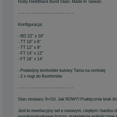
Ruby Red/Black Burst Stain. Made In Taiwan.
- - - - - - - - - - - - - - - - - - - - - - - -
Konfiguracja:
- BD 22" x 18"
- TT 10" x 8"
- TT 12" x 9"
- FT 14" x 12”
- FT 16" x 14"
- Podwójny tomholder kulowy Tama na centralę
- 2 x nogi do floortomów
- - - - - - - - - - - - - - - - - - - - - - - -
Stan zestawu: 9+/10. Jak NOWY! Praktycznie brak ś
Jest to rewelacyjny set o rasowym, ciepłym i bardz
wysokogatunkowej brzozy, przepięknie wykończone r