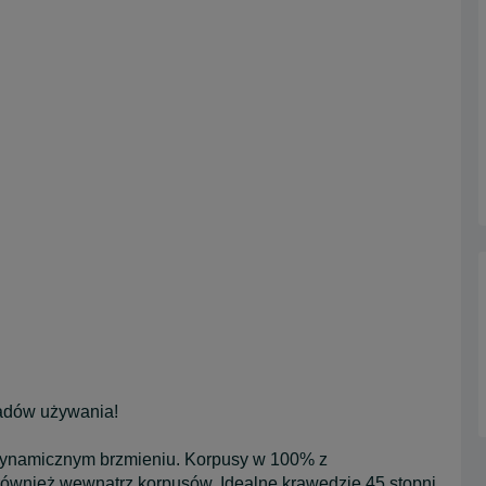
ladów używania!
o dynamicznym brzmieniu. Korpusy w 100% z
ównież wewnątrz korpusów. Idealne krawędzie 45 stopni.