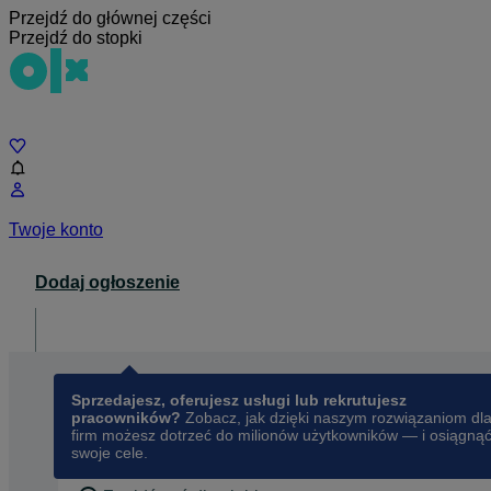
Przejdź do głównej części
Przejdź do stopki
Czat
Twoje konto
Dodaj ogłoszenie
Dla biznesu
opens in a new tab
Sprzedajesz, oferujesz usługi lub rekrutujesz
pracowników?
Zobacz, jak dzięki naszym rozwiązaniom dl
firm możesz dotrzeć do milionów użytkowników — i osiągną
swoje cele.