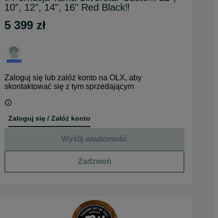
10”, 12", 14", 16" Red Black‼️
5 399 zł
Zaloguj się lub załóż konto na OLX, aby
skontaktować się z tym sprzedającym
Zaloguj się / Załóż konto
Wyślij wiadomość
Zadzwoń