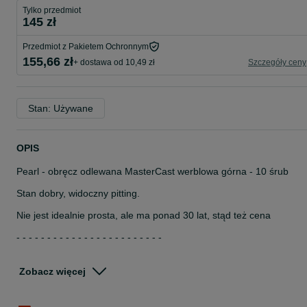
Tylko przedmiot
145 zł
Przedmiot z Pakietem Ochronnym
155,66 zł
+ dostawa od 10,49 zł
Szczegóły ceny
Stan: Używane
OPIS
Pearl - obręcz odlewana MasterCast werblowa górna - 10 śrub
Stan dobry, widoczny pitting.
Nie jest idealnie prosta, ale ma ponad 30 lat, stąd też cena
- - - - - - - - - - - - - - - - - - - - - - - -
KONTAKT: 51*****53
Zobacz więcej
Zapraszam :)
www.mw-vintage.pl