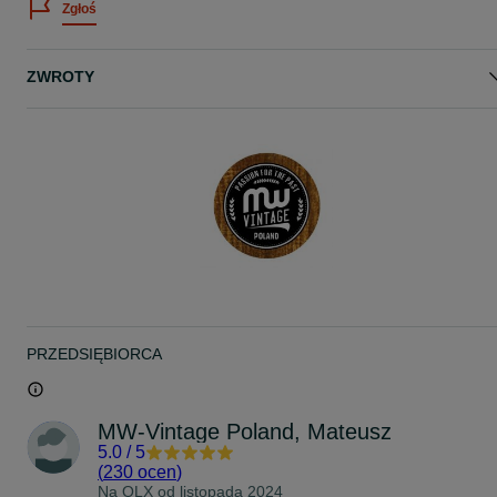
Zgłoś
www.facebook.com/mwvintagepoland/
ZWROTY
PRZEDSIĘBIORCA
MW-Vintage Poland, Mateusz
5.0
/
5
(
230 ocen
)
Na OLX od
listopada 2024