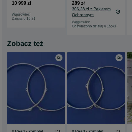
MMX 22”, 8", 10",
Traditional 6" i 7" ‼️
10 999 zł
289 zł
12", 14", 16" Opal
306,28 zł z Pakietem
White ‼️
Wągrowiec
Ochronnym
Dzisiaj o 16:31
Wągrowiec
Odświeżono dzisiaj o 15:43
Zobacz też
‼️ Pearl - komplet
‼️ Pearl - komplet