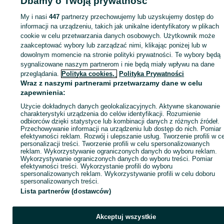
Dbamy o Twoją prywatność
sprzedającym
My i nasi
447
partnerzy przechowujemy lub uzyskujemy dostęp do
informacji na urządzeniu, takich jak unikalne identyfikatory w plikach
cookie w celu przetwarzania danych osobowych. Użytkownik może
Zaloguj się / Załóż konto
zaakceptować wybory lub zarządzać nimi, klikając poniżej lub w
dowolnym momencie na stronie polityki prywatności. Te wybory będą
Kup
sygnalizowane naszym partnerom i nie będą miały wpływu na dane
przeglądania.
Polityka cookies,
Polityka Prywatności
Wraz z naszymi partnerami przetwarzamy dane w celu
zapewnienia:
Użycie dokładnych danych geolokalizacyjnych. Aktywne skanowanie
charakterystyki urządzenia do celów identyfikacji. Rozumienie
odbiorców dzięki statystyce lub kombinacji danych z różnych źródeł.
Przechowywanie informacji na urządzeniu lub dostęp do nich. Pomiar
efektywności reklam. Rozwój i ulepszanie usług. Tworzenie profili w c
personalizacji treści. Tworzenie profili w celu spersonalizowanych
reklam. Wykorzystywanie ograniczonych danych do wyboru reklam.
Wykorzystywanie ograniczonych danych do wyboru treści. Pomiar
efektywności treści. Wykorzystanie profili do wyboru
spersonalizowanych reklam. Wykorzystywanie profili w celu doboru
spersonalizowanych treści.
Lista partnerów (dostawców)
Akceptuj wszystkie