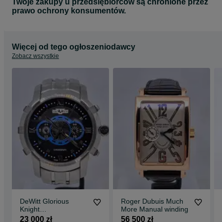
Twoje zakupy u przedsiębiorców są chronione przez
prawo ochrony konsumentów.
Więcej od tego ogłoszeniodawcy
Zobacz wszystkie
DeWitt Glorious
Roger Dubuis Much
Knight
More Manual winding
FTV.CHR.007.S4
23 000 zł
56 500 zł