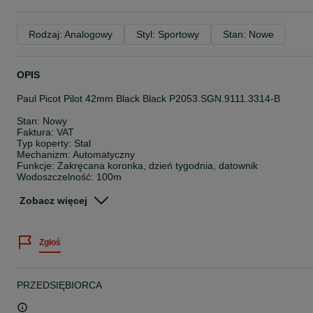
Rodzaj: Analogowy
Styl: Sportowy
Stan: Nowe
OPIS
Paul Picot Pilot 42mm Black Black P2053.SGN.9111.3314-B
Stan: Nowy
Faktura: VAT
Typ koperty: Stal
Mechanizm: Automatyczny
Funkcje: Zakręcana koronka, dzień tygodnia, datownik
Wodoszczelność: 100m
Średnica koperty: 42 mm
Zobacz więcej
Zestaw zawiera:
Zegarek
Pudełko
Zgłoś
Dokumenty
2 lata oficjalnej gwarancji
Cena katalogowa: 10750 PLN
PRZEDSIĘBIORCA
Płatność: Przelew bankowy lub spotkanie osobiste we Wrocławiu
Istnieje możliwość wymiany