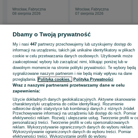
Wrocław, Fabryczna
Wrocław, Fabryczna
08 sierpnia 2026
07 sierpnia 2026
Dbamy o Twoją prywatność
My i nasi
447
partnerzy przechowujemy lub uzyskujemy dostęp do
Strona główna
Moda
Zegarki
Zegarki męskie
Zegarki męskie -
informacji na urządzeniu, takich jak unikalne identyfikatory w plikach
Dolnośląskie
Zegarki męskie - Wrocław
Zegarki męskie - Fabryczna
cookie w celu przetwarzania danych osobowych. Użytkownik może
zaakceptować wybory lub zarządzać nimi, klikając poniżej lub w
dowolnym momencie na stronie polityki prywatności. Te wybory będą
KATEGORIA
sygnalizowane naszym partnerom i nie będą miały wpływu na dane
przeglądania.
Polityka cookies,
Polityka Prywatności
ID:
882243718
Wyświetlenia: 2
Wraz z naszymi partnerami przetwarzamy dane w celu
zapewnienia:
Użycie dokładnych danych geolokalizacyjnych. Aktywne skanowanie
Zadzwoń / SMS
Wyślij wiadomość
charakterystyki urządzenia do celów identyfikacji. Rozumienie
odbiorców dzięki statystyce lub kombinacji danych z różnych źródeł.
Przechowywanie informacji na urządzeniu lub dostęp do nich. Pomiar
efektywności reklam. Rozwój i ulepszanie usług. Tworzenie profili w c
personalizacji treści. Tworzenie profili w celu spersonalizowanych
reklam. Wykorzystywanie ograniczonych danych do wyboru reklam.
Wykorzystywanie ograniczonych danych do wyboru treści. Pomiar
efektywności treści. Wykorzystanie profili do wyboru