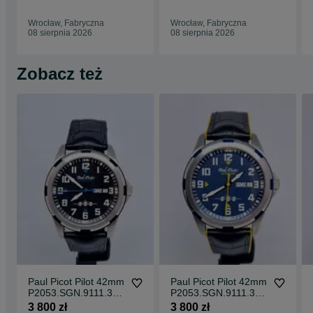
Wrocław, Fabryczna
Wrocław, Fabryczna
08 sierpnia 2026
08 sierpnia 2026
Zobacz też
Paul Picot Pilot 42mm
Paul Picot Pilot 42mm
P2053.SGN.9111.331
P2053.SGN.9111.331
4-B
4-B
3 800 zł
3 800 zł