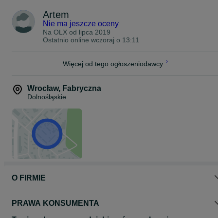
Artem
Możliwa sprzedaż na raty.
Nie ma jeszcze oceny
Zobacz moje inne aukcje!
Na OLX od
lipca 2019
Ostatnio online wczoraj o 13:11
Więcej od tego ogłoszeniodawcy
Wrocław
,
Fabryczna
Dolnośląskie
O FIRMIE
PRAWA KONSUMENTA