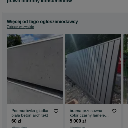
prawo ochrony konsumentów.
Więcej od tego ogłoszeniodawcy
Zobacz wszystkie
Podmurówka gładka
brama przesuwna
biała beton architekt
kolor czarny lamele
wym 4920x1635
60 zł
5 000 zł