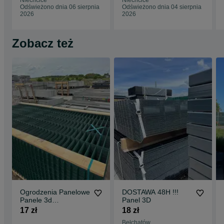
Niechcice
Niechcice
Odświeżono dnia 06 sierpnia
Odświeżono dnia 04 sierpnia
2026
2026
Zobacz też
Ogrodzenia Panelowe
DOSTAWA 48H !!!
Panele 3d
Panel 3D
Ogrodzenie
17 zł
18 zł
KOMPLETNE Zestaw
Bełchatów