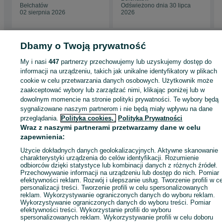
Transport 48
Bełchatów
Odświeżono dnia 30 lipca
02 sierpnia 2026
2026
Dbamy o Twoją prywatność
Strona główna
Budowa i Remont
Bramy i ogrodzenia
Siatki i panele
My i nasi
447
partnerzy przechowujemy lub uzyskujemy dostęp do
ogrodzeniowe
Siatki i panele ogrodzeniowe - Łódzkie
Siatki i panele
informacji na urządzeniu, takich jak unikalne identyfikatory w plikach
ogrodzeniowe - Kleszczów
cookie w celu przetwarzania danych osobowych. Użytkownik może
zaakceptować wybory lub zarządzać nimi, klikając poniżej lub w
dowolnym momencie na stronie polityki prywatności. Te wybory będą
KATEGORIA
sygnalizowane naszym partnerom i nie będą miały wpływu na dane
przeglądania.
Polityka cookies,
Polityka Prywatności
ID:
Wraz z naszymi partnerami przetwarzamy dane w celu
464144753
Wyświetlenia: 86
zapewnienia:
Użycie dokładnych danych geolokalizacyjnych. Aktywne skanowanie
Zadzwoń / SMS
Wyślij wiadomość
charakterystyki urządzenia do celów identyfikacji. Rozumienie
odbiorców dzięki statystyce lub kombinacji danych z różnych źródeł.
Przechowywanie informacji na urządzeniu lub dostęp do nich. Pomiar
efektywności reklam. Rozwój i ulepszanie usług. Tworzenie profili w c
personalizacji treści. Tworzenie profili w celu spersonalizowanych
reklam. Wykorzystywanie ograniczonych danych do wyboru reklam.
Wykorzystywanie ograniczonych danych do wyboru treści. Pomiar
efektywności treści. Wykorzystanie profili do wyboru
spersonalizowanych reklam. Wykorzystywanie profili w celu doboru