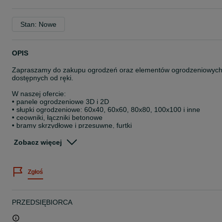
Stan: Nowe
OPIS
Zapraszamy do zakupu ogrodzeń oraz elementów ogrodzeniowyc
dostępnych od ręki.
W naszej ofercie:
• panele ogrodzeniowe 3D i 2D
• słupki ogrodzeniowe: 60x40, 60x60, 80x80, 100x100 i inne
• ceowniki, łączniki betonowe
• bramy skrzydłowe i przesuwne, furtki
• płyty betonowe
Zobacz więcej
Ponadto u nas kupisz:
• bloczki Kost-Bet, Drew-Bet, Bruk-Bet
• automatykę do bram Beninca, CAME
Zgłoś
• wideodomofony 5Tech
Zapewniamy fachowe doradztwo, gwarancję oraz kompleksowe
usługi ogrodzeniowe – od sprzedaży po montaż.
PRZEDSIĘBIORCA
Cena z ogłoszenia dotyczy 1 mb kompletnego ogrodzenia
panelowego, w skład którego wchodzą: