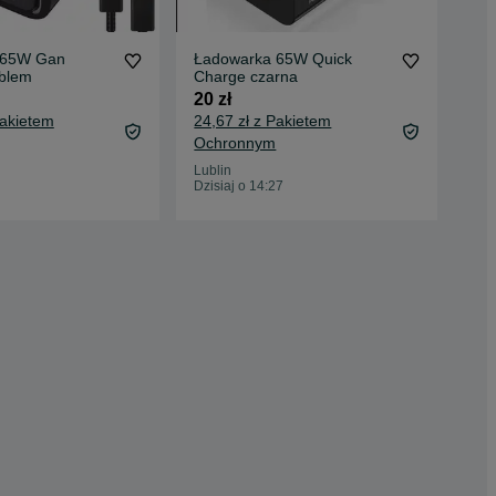
 65W Gan
Ładowarka 65W Quick
Kab
ablem
Charge czarna
35 
20 zł
Pakietem
24,67 zł z Pakietem
Ochronnym
Łuk
23 
Lublin
Dzisiaj o 14:27