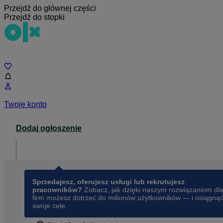
Przejdź do głównej części
Przejdź do stopki
Czat
Twoje konto
Dodaj ogłoszenie
Dla biznesu
opens in a new tab
Sprzedajesz, oferujesz usługi lub rekrutujesz
pracowników?
Zobacz, jak dzięki naszym rozwiązaniom dl
firm możesz dotrzeć do milionów użytkowników — i osiągną
swoje cele.