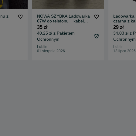
onu z
NOWA SZYBKA Ładowarka
Ładowarka
67W do telefonu + kabel
czarna z k
USB-C
35 zł
29 zł
40,25 zł z Pakietem
34,03 zł z 
Ochronnym
Ochronnym
Lublin
Lublin
01 sierpnia 2026
13 lipca 2026