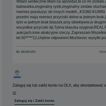
Witam serdecznie.Mam na sprzedaż,to co mi zostało
ładowarka,oryginalny rysik,oryginalny zestaw sluc
rowniez pozsluzyc do innych modeli...KS360 KU9
przedni maja rowniez przyciski dolne-w jednym brak 
tylni w jednym brak blaszek przy obiektywie,w drugi
wszystkie przyciski itp.Tylnia blaszka oryginał.REA
aukcjach,inne atrakcyjne rzeczy..Zapraszam.Wszelkie
tel.50*****12,chętnie odpowiem.Mozliwosc wysylki prz
ID:
281451351
Wyśw
Zaloguj się lub załóż konto na OLX, aby skontaktować 
Zaloguj się / Załóż konto