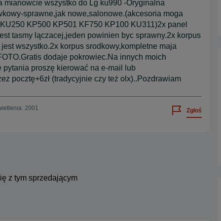
 a mianowcie wszystko do Lg ku990 -Oryginalna
hawkowy-sprawne,jak nowe,salonowe.(akcesoria moga
90i KU250 KP500 KP501 KF750 KP100 KU311)2x panel
jest tasmy lączacej,jeden powinien byc sprawny.2x korpus
m jest wszystko.2x korpus srodkowy,kompletne maja
L FOTO.Gratis dodaje pokrowiec.Na innych moich
 pytania proszę kierować na e-mail lub
ez pocztę+6zł (tradycyjnie czy też olx)..Pozdrawiam
ietlenia: 2001
Zgłoś
się z tym sprzedającym