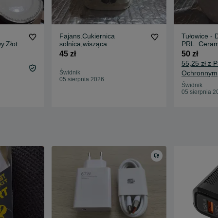
Fajans.Cukiernica
Tułowice - 
y.Złote
solnica,wisząca
PRL. Ceram
.
stojąca.PRL.Stan Idealny.
idealny.
45 zł
50 zł
55,25 zł z 
Świdnik
Ochronnym
05 sierpnia 2026
Świdnik
05 sierpnia 2