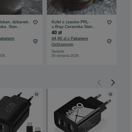
Dzban, dzbanek.
Kufel z czasów PRL-
Son
ika. Stan
u.Brąz.Ceramika.Stan
32S
idealny.
Roz
40 zł
100
mat
Pakietem
44,90 zł z Pakietem
Ochronnym
Świ
04 
Świdnik
026
05 sierpnia 2026