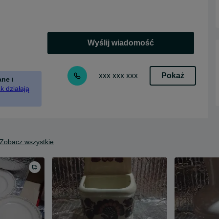
Wyślij wiadomość
Pokaż
xxx xxx xxx
ane
i
k działają
Zobacz wszystkie