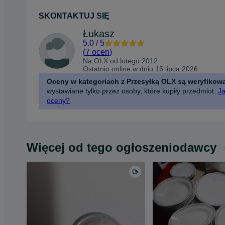
SKONTAKTUJ SIĘ
Łukasz
5.0
/
5
(
7 ocen
)
Na OLX od
lutego 2012
Ostatnio online w dniu 15 lipca 2026
Oceny w kategoriach z Przesyłką OLX są weryfikow
wystawiane tylko przez osoby, które kupiły przedmiot.
Ja
oceny?
Więcej od tego ogłoszeniodawcy