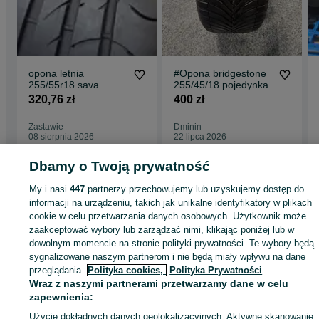
opona letnia
#Opona bridgestone
255/55r18 sava
255/45/18 pojedynka
intensa suv 2 109w
320,76 zł
400 zł
Zastawie
Dminin
08 sierpnia 2026
22 lipca 2026
Dbamy o Twoją prywatność
Strona główna
Motoryzacja
Opony i Felgi
Opony
Opony - Lubelskie
My i nasi
447
partnerzy przechowujemy lub uzyskujemy dostęp do
Opony - Dminin
informacji na urządzeniu, takich jak unikalne identyfikatory w plikach
cookie w celu przetwarzania danych osobowych. Użytkownik może
zaakceptować wybory lub zarządzać nimi, klikając poniżej lub w
KATEGORIA
dowolnym momencie na stronie polityki prywatności. Te wybory będą
sygnalizowane naszym partnerom i nie będą miały wpływu na dane
przeglądania.
Polityka cookies,
Polityka Prywatności
ID:
1009417474
Wyświetlenia:
Wraz z naszymi partnerami przetwarzamy dane w celu
zapewnienia:
Zadzwoń / SMS
Wyślij wiadomość
Użycie dokładnych danych geolokalizacyjnych. Aktywne skanowanie