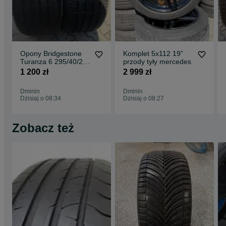
Opony Bridgestone
Komplet 5x112 19”
Turanza 6 295/40/21
przody tyły mercedes
para
1 200 zł
2 999 zł
Dminin
Dminin
Dzisiaj o 08:34
Dzisiaj o 08:27
Zobacz też