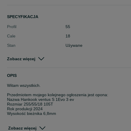
SPECYFIKACJA
Profil
55
Cale
18
Stan
Używane
Typ
Letnie
Zobacz więcej
Pojazd
Osobowe
Szerokość
255
OPIS
Witam wszystkich.
Przedmiotem mojego kolejnego ogłoszenia jest opona:
Nazwa Hankook ventus S 1Evo 3 ev
Rozmiar 255/55/18 105T
Rok produkcji 2024
Wysokość bieżnika 6,8mm
Podana cena jest za sztukę
Zobacz więcej