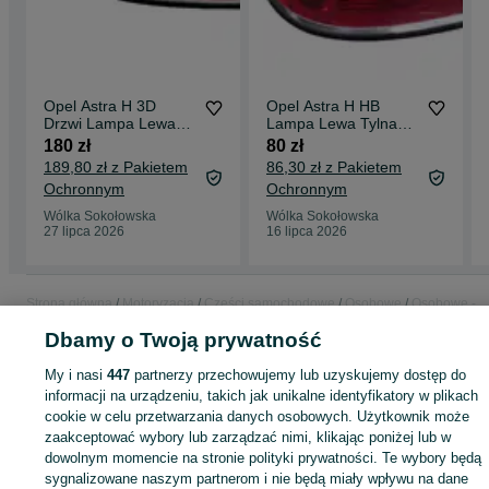
Opel Astra H 3D
Opel Astra H HB
Drzwi Lampa Lewa
Lampa Lewa Tylna
Tylna Lewy Tył
Lewy Tył
180 zł
80 zł
189,80 zł z Pakietem
86,30 zł z Pakietem
Ochronnym
Ochronnym
Wólka Sokołowska
Wólka Sokołowska
27 lipca 2026
16 lipca 2026
Strona główna
Motoryzacja
Części samochodowe
Osobowe
Osobowe -
Podkarpackie
Osobowe - Wólka Sokołowska
Dbamy o Twoją prywatność
My i nasi
447
partnerzy przechowujemy lub uzyskujemy dostęp do
KATEGORIA
informacji na urządzeniu, takich jak unikalne identyfikatory w plikach
cookie w celu przetwarzania danych osobowych. Użytkownik może
zaakceptować wybory lub zarządzać nimi, klikając poniżej lub w
ID:
1049238169
Wyświetlenia:
dowolnym momencie na stronie polityki prywatności. Te wybory będą
sygnalizowane naszym partnerom i nie będą miały wpływu na dane