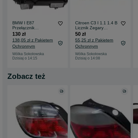
BMW I E87
Citroen C3 I 1.1 1.4 B
Przełącznik
Licznik Zegary
Zespolony Manetka
Prędkościomierz
130 zł
50 zł
Pająk
138,05 zł z Pakietem
55,25 zł z Pakietem
Ochronnym
Ochronnym
Wólka Sokołowska
Wólka Sokołowska
Dzisiaj o 14:15
Dzisiaj o 14:08
Zobacz też