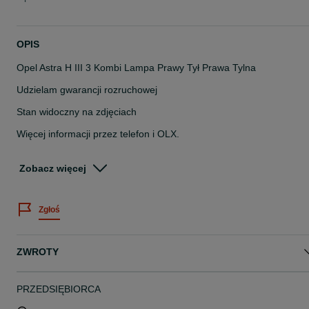
OPIS
Opel Astra H III 3 Kombi Lampa Prawy Tył Prawa Tylna
Udzielam gwarancji rozruchowej
Stan widoczny na zdjęciach
Więcej informacji przez telefon i OLX.
Pracujemy od poniedziałku do piątku w godzinach 8-16.
Nr magazynowy: 57728/KM7-8
Zobacz więcej
Posiadamy duży asortyment części z demontażu.
Zapraszamy do współpracy.
Zgłoś
Możliwość wysyłki.
kasacjahajder.pl
ZWROTY
PRZEDSIĘBIORCA