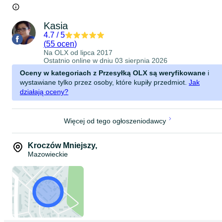
Kasia
4.7
/
5
(
55 ocen
)
Na OLX od
lipca 2017
Ostatnio online w dniu 03 sierpnia 2026
Oceny w kategoriach z Przesyłką OLX są weryfikowane
i
wystawiane tylko przez osoby, które kupiły przedmiot.
Jak
działają oceny?
Więcej od tego ogłoszeniodawcy
Kroczów Mniejszy
,
Mazowieckie