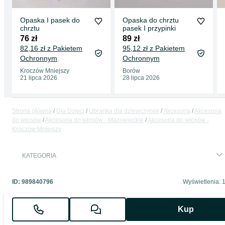
Opaska I pasek do
Opaska do chrztu
chrztu
pasek I przypinki
76 zł
89 zł
82,16 zł z Pakietem
95,12 zł z Pakietem
Ochronnym
Ochronnym
Kroczów Mniejszy
Borów
21 lipca 2026
28 lipca 2026
Strona główna
Dla Dzieci
Ubranka dla dziewczynek
Akcesoria
Akcesoria
do włosów
Akcesoria do włosów - Mazowieckie
Akcesoria do włosów -
Kroczów Mniejszy
KATEGORIA
ID:
989840796
Wyświetlenia: 
Kup