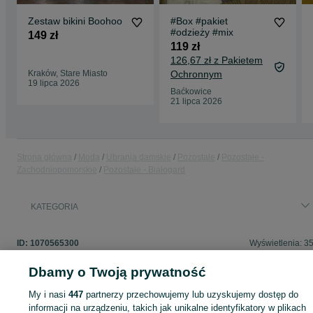
Zestaw bikini Boohoo
#Box #pakiet
#odzieży #mix
149 zł
119 zł
126,67 zł z Pakietem
Kraków, Stare Miasto
Ochronnym
19 lipca 2026
Baćkowice
21 lipca 2026
Strona główna
Moda
Ubrania damskie
Pozostałe
Pozostałe -
Zachodniopomorskie
Pozostałe - Białogard
KATEGORIA
ID:
1070565300
Wyświetlenia: 3
Dbamy o Twoją prywatność
My i nasi
447
partnerzy przechowujemy lub uzyskujemy dostęp do
Zaloguj się lub załóż konto na OLX, aby skontaktować się z t
informacji na urządzeniu, takich jak unikalne identyfikatory w plikach