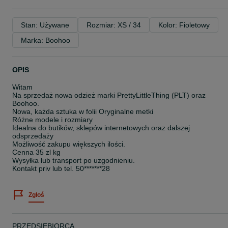
Stan: Używane
Rozmiar: XS / 34
Kolor: Fioletowy
Marka: Boohoo
OPIS
Witam
Na sprzedaż nowa odzież marki PrettyLittleThing (PLT) oraz
Boohoo.
Nowa, każda sztuka w folii Oryginalne metki
Różne modele i rozmiary
Idealna do butików, sklepów internetowych oraz dalszej
odsprzedaży
Możliwość zakupu większych ilości.
Cenna 35 zl kg
Wysyłka lub transport po uzgodnieniu.
Kontakt priv lub tel. 50*******28
Zgłoś
PRZEDSIĘBIORCA