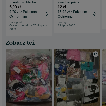
Irlandi d2d Modna
wysokiej jakości
odzież cenna 5,99 zl
Irlandia Wiosna/lato
5,99 zł
12 zł
kg
9,70 zł z Pakietem
15,92 zł z Pakietem
Ochronnym
Ochronnym
Białogard
Białogard
Odświeżono dnia 07 sierpnia
28 lipca 2026
2026
Zobacz też