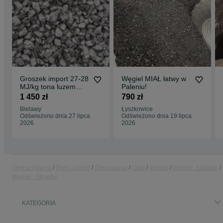
Groszek import 27-28
Węgiel MIAŁ łatwy w
MJ/kg tona luzem
Paleniu!
skład opału groszek
1 450 zł
790 zł
Bielawy
Łyszkowice
Odświeżono dnia 27 lipca
Odświeżono dnia 19 lipca
2026
2026
Strona główna
Dom i Ogród
Ogrzewanie
Opał
Węgiel
Węgiel - Łódzkie
Węgiel - Stryków
KATEGORIA