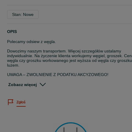
Stan: Nowe
OPIS
Polecamy odsiew z węgla.
Dowozimy naszym transportem. Więcej szczegółów ustalamy
indywidualnie. Na życzenie klienta workujemy węgiel, groszek. Ce
węgla czy groszku workowanego jest wyższa od węgla czy groszku
luzem.
UWAGA – ZWOLNIENIE Z PODATKU AKCYZOWEGO!
W związku ze zmianą przepisów dotyczących zwolnienia z podatku
akcyzowego od dnia 01.01.2019 r. w celu zakupu węgla należy
Zobacz więcej
podać sprzedającemu PESEL oraz NR DOWODU OSOBISTEGO! 
przeciwnym wypadku kupujący będzie obciążony opłatą akcyzową
powyżej 40 zł do tony.
Zgłoś
Podana cena dotyczy osób fizycznych, którzy zakupują węgiel do
swoich gospodarstw domowych oraz podmiotów P.P.W.
(Pośredniczących Podmiotów Węglowych) lub innych, którzy
ustawowo są zwolnieni z podatku akcyzowego. Dla firm nie
podlegających zwolnieniu zostanie doliczona akcyza.
GS Pabianice oddział Głowno