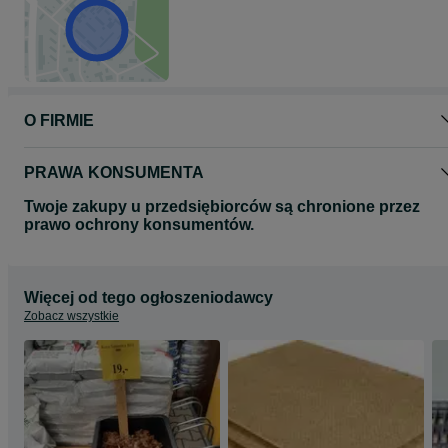
Aleksandrów Łódzki - gsaleksandrow.olx.pl
Głowno - gsglowno.olx.pl
Widawa - gswidawa.olx.pl
Góra Św. Małgorzaty - gsgoraswmalgorzaty.olx.pl
Kąty Walichnowskie - KDW w PGG gskatywalichnowskie.olx.pl
Ceny produktów w punktach handlowych oraz w sklepie
O FIRMIE
internetowym mogą różnić się.
Zapraszamy na nasze pozostałe aukcje!
PRAWA KONSUMENTA
Twoje zakupy u przedsiębiorców są chronione przez
prawo ochrony konsumentów.
Więcej od tego ogłoszeniodawcy
Zobacz wszystkie