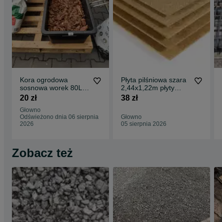
Kora ogrodowa
Płyta pilśniowa szara
sosnowa worek 80L
2,44x1,22m płyty
obornik narzędzia
pilśniowe HDF
20 zł
38 zł
lakierowane
Głowno
Odświeżono dnia 06 sierpnia
Głowno
2026
05 sierpnia 2026
Zobacz też