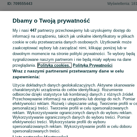
ID:
709555443
Wyświetlenia: 18
Dbamy o Twoją prywatność
My i nasi
447
partnerzy przechowujemy lub uzyskujemy dostęp do
Zaloguj się lub załóż konto na OLX, aby skontaktować się z t
informacji na urządzeniu, takich jak unikalne identyfikatory w plikach
sprzedającym
cookie w celu przetwarzania danych osobowych. Użytkownik może
zaakceptować wybory lub zarządzać nimi, klikając poniżej lub w
dowolnym momencie na stronie polityki prywatności. Te wybory będą
Zaloguj się / Załóż konto
sygnalizowane naszym partnerom i nie będą miały wpływu na dane
przeglądania.
Polityka cookies,
Polityka Prywatności
Wraz z naszymi partnerami przetwarzamy dane w celu
Zadzwoń / SMS
Wyślij wiadomość
zapewnienia:
Użycie dokładnych danych geolokalizacyjnych. Aktywne skanowanie
charakterystyki urządzenia do celów identyfikacji. Rozumienie
odbiorców dzięki statystyce lub kombinacji danych z różnych źródeł.
Przechowywanie informacji na urządzeniu lub dostęp do nich. Pomiar
efektywności reklam. Rozwój i ulepszanie usług. Tworzenie profili w c
personalizacji treści. Tworzenie profili w celu spersonalizowanych
reklam. Wykorzystywanie ograniczonych danych do wyboru reklam.
Wykorzystywanie ograniczonych danych do wyboru treści. Pomiar
efektywności treści. Wykorzystanie profili do wyboru
spersonalizowanych reklam. Wykorzystywanie profili w celu doboru
spersonalizowanych treści.