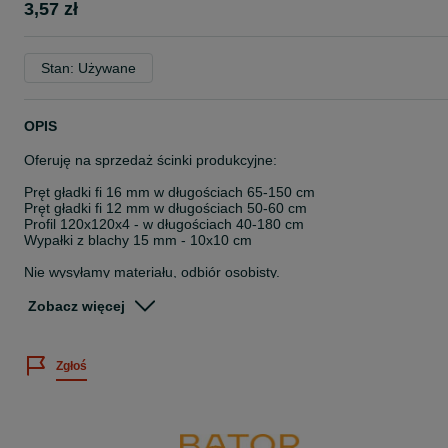
3,57 zł
Stan: Używane
OPIS
Oferuję na sprzedaż ścinki produkcyjne:
Pręt gładki fi 16 mm w długościach 65-150 cm
Pręt gładki fi 12 mm w długościach 50-60 cm
Profil 120x120x4 - w długościach 40-180 cm
Wypałki z blachy 15 mm - 10x10 cm
Nie wysyłamy materiału, odbiór osobisty.
Odbiór: 62-560 Skulsk
Zobacz więcej
Cena 2,9 zł/netto/kg + 23% VAT / 3,57 zł /brutto /kg
Zgłoś
Tel. 732_90_90_70
tel. 723_61_86_16
Na pozostałych ogłoszeniach oferujemy również:
- blachy dachowe w II gatunku