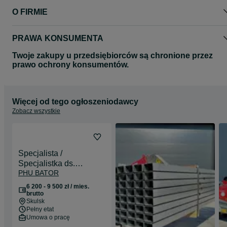
O FIRMIE
PRAWA KONSUMENTA
Twoje zakupy u przedsiębiorców są chronione przez
prawo ochrony konsumentów.
Więcej od tego ogłoszeniodawcy
Zobacz wszystkie
Specjalista /
Specjalistka ds.
PHU BATOR
administracyjno-
księgowych
6 200 - 9 500 zł / mies.
brutto
Skulsk
Pełny etat
Umowa o pracę