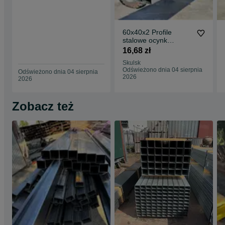
60x40x2 Profile
stalowe ocynk
zamknięte rury łaty
16,68 zł
ogrodzenie słupy
Skulsk
Odświeżono dnia 04 sierpnia
Odświeżono dnia 04 sierpnia
2026
2026
Zobacz też