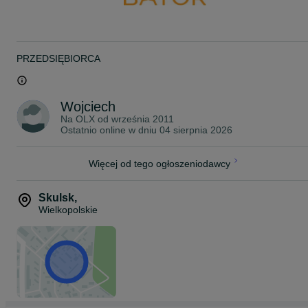
- używane konstrukcje stalowe
- nowe profile i rury stalowe w II gatunku
- używane profile i rury stalowe ( ocynkowane i czarne)
Mieścimy się w miejscowości Skulsk pomiędzy Koninem a
Inowrocławiem
PRZEDSIĘBIORCA
Woj. Wielkopolskie, droga krajowa nr 25.
Wojciech
Na OLX od
września 2011
Ostatnio online w dniu 04 sierpnia 2026
Więcej od tego ogłoszeniodawcy
Skulsk
,
Wielkopolskie