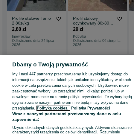
Profile stalowe Tanio
Profil stalowy
2,80zł/kg
ocynkowany 80x80x3
GATUNEK 1
2,80 zł
29 zł
Inowrocław
Kobyłka
Odświeżono dnia 24 lipca
Odświeżono dnia 06 sierpnia
2026
2026
Dbamy o Twoją prywatność
Strona główna
Budowa i Remont
Pozostałe
Pozostałe - Wielkopolskie
My i nasi
447
partnerzy przechowujemy lub uzyskujemy dostęp do
Pozostałe - Skulsk
informacji na urządzeniu, takich jak unikalne identyfikatory w plikach
cookie w celu przetwarzania danych osobowych. Użytkownik może
zaakceptować wybory lub zarządzać nimi, klikając poniżej lub w
KATEGORIA
dowolnym momencie na stronie polityki prywatności. Te wybory będą
sygnalizowane naszym partnerom i nie będą miały wpływu na dane
przeglądania.
Polityka cookies,
Polityka Prywatności
ID:
791559458
Wyświetlenia: 213
Wraz z naszymi partnerami przetwarzamy dane w celu
zapewnienia:
Zadzwoń / SMS
Wyślij wiadomość
Użycie dokładnych danych geolokalizacyjnych. Aktywne skanowanie
charakterystyki urządzenia do celów identyfikacji. Rozumienie