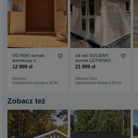
OD RĘKI domek
od ręki SOLIDNY
letniskowy z
domek LETNISKOWY
tarasem*5x3*15
drewniany 5m x
12 999 zł
21 999 zł
m2*ogrodowy*domki*
5m*25 m2*ściany aż
balik ścian 34mm
45 mm*ROD
Gniezno
Zielona Góra
Odświeżono dzisiaj o 10:39
Odświeżono dzisiaj o 09:10
Zobacz też