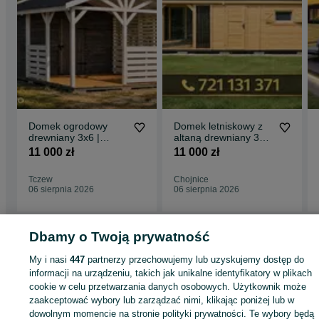
Domek ogrodowy
Domek letniskowy z
drewniany 3x6 |
altaną drewniany 3x6
producent |
producent | montaż
11 000 zł
11 000 zł
nowoczesny |
transport
Tczew
Chojnice
06 sierpnia 2026
06 sierpnia 2026
Dbamy o Twoją prywatność
Strona główna
Dom i Ogród
Ogród
Architektura ogrodowa
Domki
Domki 
Pomorskie
My i nasi
Domki - Pruszcz Gdański
447
partnerzy przechowujemy lub uzyskujemy dostęp do
informacji na urządzeniu, takich jak unikalne identyfikatory w plikach
cookie w celu przetwarzania danych osobowych. Użytkownik może
KATEGORIA
zaakceptować wybory lub zarządzać nimi, klikając poniżej lub w
dowolnym momencie na stronie polityki prywatności. Te wybory będą