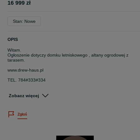
16 999 zł
Stan: Nowe
OPIS
Witam.
Ogłoszenie dotyczy domku letniskowego , altany ogrodowej z
tarasem.
www.drew-haus.pl
TEL. 784#333#334
domek z tarasem o wymiarach :
Zobacz więcej
- 6m x 4m * 24 m2 * domek 4m x 4m + zadaszony taras 4m x 2m -
w cenie 16.999 zł
Zgłoś
Cena obejmuje kompletny domek:
- domek z tarasem z balika o grubości aż 34mm
- podłogę domek + taras
- deski dachowe domek + taras