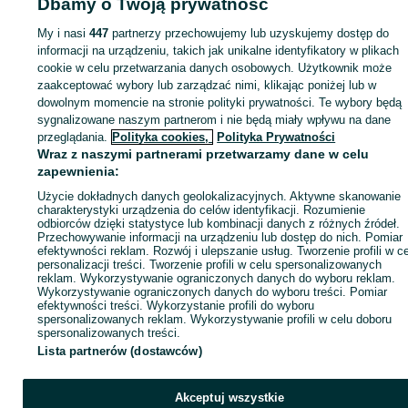
Dbamy o Twoją prywatność
My i nasi
447
partnerzy przechowujemy lub uzyskujemy dostęp do
Zaloguj się lub załóż konto na OLX, aby skontaktować się z t
informacji na urządzeniu, takich jak unikalne identyfikatory w plikach
sprzedającym
cookie w celu przetwarzania danych osobowych. Użytkownik może
zaakceptować wybory lub zarządzać nimi, klikając poniżej lub w
dowolnym momencie na stronie polityki prywatności. Te wybory będą
Zaloguj się / Załóż konto
sygnalizowane naszym partnerom i nie będą miały wpływu na dane
przeglądania.
Polityka cookies,
Polityka Prywatności
Wraz z naszymi partnerami przetwarzamy dane w celu
Kup
zapewnienia:
Użycie dokładnych danych geolokalizacyjnych. Aktywne skanowanie
charakterystyki urządzenia do celów identyfikacji. Rozumienie
odbiorców dzięki statystyce lub kombinacji danych z różnych źródeł.
Przechowywanie informacji na urządzeniu lub dostęp do nich. Pomiar
efektywności reklam. Rozwój i ulepszanie usług. Tworzenie profili w c
personalizacji treści. Tworzenie profili w celu spersonalizowanych
reklam. Wykorzystywanie ograniczonych danych do wyboru reklam.
Wykorzystywanie ograniczonych danych do wyboru treści. Pomiar
efektywności treści. Wykorzystanie profili do wyboru
spersonalizowanych reklam. Wykorzystywanie profili w celu doboru
spersonalizowanych treści.
Lista partnerów (dostawców)
Akceptuj wszystkie