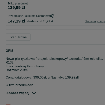
Tylko przedmiot
139,99 zł
Przedmiot z Pakietem Ochronnym
147,19 zł
+ dostawa od 15,99 zł
Szczegóły ceny
Stan: Nowe
OPIS
Nowa piła tyczkowa / drążek teleskopowy/ szczotka/ 9m/ miotełka/
R132!
Kolor: srebrny+limonkowy
Rozmiar: 2-9m
Cena katalogowa: 399,00zł, u Nas tylko 139,99zł!
O tym przedmiocie:
Jedyny teleskopowy drążek, jakiego kiedykolwiek będziesz
potrzebować: Ten chowany, rozsuwany drążek można rozciągnąć
Zobacz więcej
na długość od 2 do 9m, dzięki czemu wszystkie trudno dostępne
zadania można bezpiecznie wykonać z ziemi.
Miotła do pajęczyn w kształcie kopuły: pozbądź się pajęczyn i Kszta