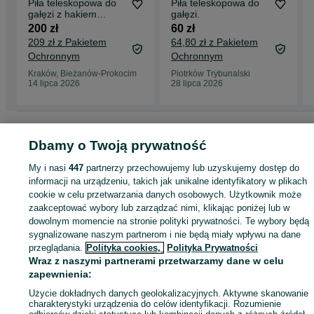
Piła teleskopowa do
Piła teleskopowa do
gałęzi z hakiem
gałęzi.
Bradas regulowana
200 zł
60 zł
do 5,5 m ostrze 360
209 zł z Pakietem
64,80 zł z Pakietem
mm
Ochronnym
Ochronnym
Kraków, Bieżanów-Prokocim
Piotrków Trybunalski
14 lipca 2026
28 lipca 2026
Strona główna
Dom i Ogród
Narzędzia
Narzędzia ręczne
Narzędzia ręcz
- Małopolskie
Narzędzia ręczne - Wadowice
Dbamy o Twoją prywatność
My i nasi
447
partnerzy przechowujemy lub uzyskujemy dostęp do
KATEGORIA
informacji na urządzeniu, takich jak unikalne identyfikatory w plikach
cookie w celu przetwarzania danych osobowych. Użytkownik może
zaakceptować wybory lub zarządzać nimi, klikając poniżej lub w
ID:
1054935720
Wyświetlenia: 1
dowolnym momencie na stronie polityki prywatności. Te wybory będą
sygnalizowane naszym partnerom i nie będą miały wpływu na dane
przeglądania.
Polityka cookies,
Polityka Prywatności
Kup
Wraz z naszymi partnerami przetwarzamy dane w celu
zapewnienia:
Użycie dokładnych danych geolokalizacyjnych. Aktywne skanowanie
charakterystyki urządzenia do celów identyfikacji. Rozumienie