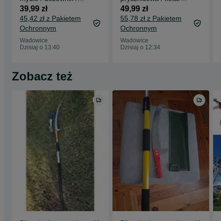
2x500ml / łazienka /
firanka / 182x214cm
39,99 zł
49,99 zł
wiszący/W362!
/turkus !A148!
45,42 zł z Pakietem
55,78 zł z Pakietem
Ochronnym
Ochronnym
Wadowice
Wadowice
Dzisiaj o 13:40
Dzisiaj o 12:34
Zobacz też