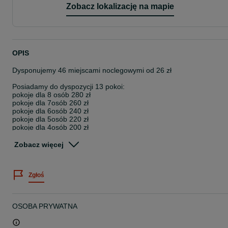
Zobacz lokalizację na mapie
OPIS
Dysponujemy 46 miejscami noclegowymi od 26 zł
Posiadamy do dyspozycji 13 pokoi:
pokoje dla 8 osób 280 zł
pokoje dla 7osób 260 zł
pokoje dla 6osób 240 zł
pokoje dla 5osób 220 zł
pokoje dla 4osób 200 zł
pokoje dla 3osób 180 zł
pokoje dla 2 osób to 160zł
Zobacz więcej
pokoje dla 1 osoby to koszt 130 zł za dobę
Minimalna cena za osobę w pokoju 8 osobowym to 35 zł
Zgłoś
jest mozliwość zakwaterowania innej ilości osób w pokojach, płacis
za osobę nie za pokój
Wszystkie pokoje mają przypisaną łazienkę z kabiną prysznicową,
OSOBA PRYWATNA
większość pokoi ma łazienkę wewnątrz.
Do dyspozycji gości są 2 ogólnodostępne, w pełni wyposażone
aneksy kuchenne.