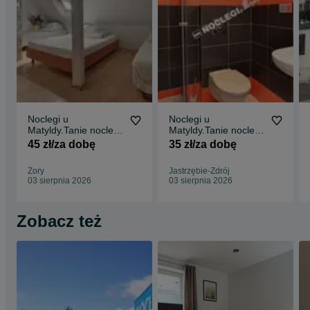
Noclegi u
Noclegi u
Matyldy.Tanie noclegi
Matyldy.Tanie noclegi
do wynajęcia,dla
do wynajęcia,dla
45 zł/za dobę
35 zł/za dobę
rodziny i pracowników
rodziny i pracowników
Żory
Jastrzębie-Zdrój
03 sierpnia 2026
03 sierpnia 2026
Zobacz też