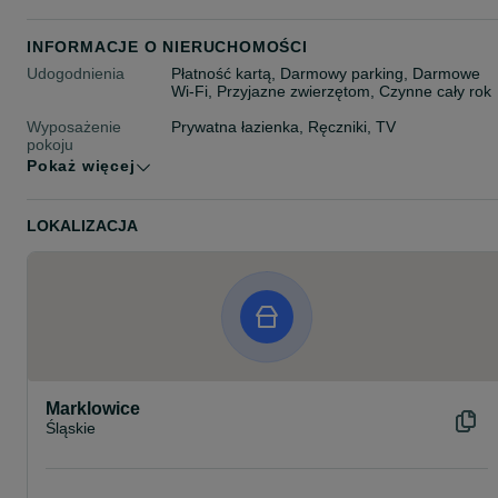
INFORMACJE O NIERUCHOMOŚCI
Udogodnienia
Płatność kartą, Darmowy parking, Darmowe
Wi-Fi, Przyjazne zwierzętom, Czynne cały rok
Wyposażenie
Prywatna łazienka, Ręczniki, TV
pokoju
Pokaż więcej
Typ noclegu
Hostele
Maksymalna liczba
20 osób
LOKALIZACJA
gości
Marklowice
Śląskie