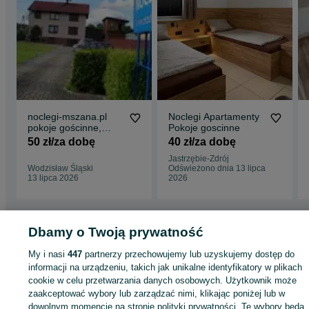
noclegi-mszana.pl
Noclegi Apartamenty
pokoje gościnne,
Pokoje goscinne
noclegi pracownicze,
50 zł/za dobę
40 zł/za dobę
noclegi
Jastrzębie-Zdrój
Wodzisław Śląski
Odświeżono dnia 13 lipca
13 lipca 2026
2026
Dbamy o Twoją prywatność
Strona główna
Noclegi
Noclegi Polska
Noclegi Polska - Śląskie
Noclegi
Polska - Marklowice
My i nasi
447
partnerzy przechowujemy lub uzyskujemy dostęp do
informacji na urządzeniu, takich jak unikalne identyfikatory w plikach
cookie w celu przetwarzania danych osobowych. Użytkownik może
KATEGORIA
zaakceptować wybory lub zarządzać nimi, klikając poniżej lub w
dowolnym momencie na stronie polityki prywatności. Te wybory będą