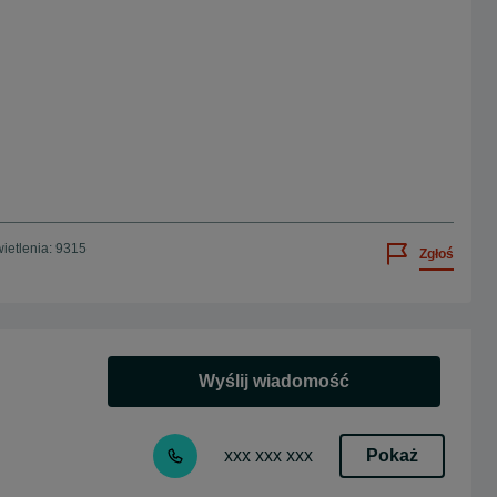
ietlenia: 9315
Zgłoś
Wyślij wiadomość
Pokaż
xxx xxx xxx