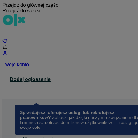
Przejdź do głównej części
Przejdź do stopki
Czat
Twoje konto
Dodaj ogłoszenie
Dla biznesu
opens in a new tab
Sprzedajesz, oferujesz usługi lub rekrutujesz
pracowników?
Zobacz, jak dzięki naszym rozwiązaniom dl
firm możesz dotrzeć do milionów użytkowników — i osiągną
swoje cele.