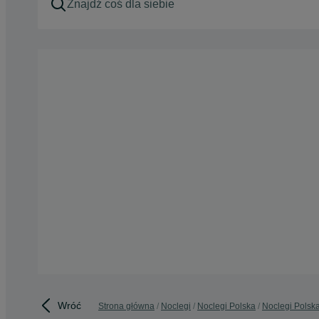
Wróć
Strona główna
Noclegi
Noclegi Polska
Noclegi Polska