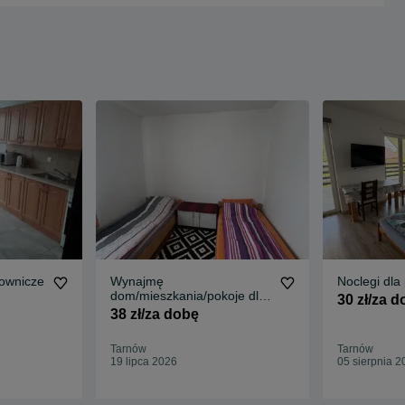
cownicze
Wynajmę
Noclegi dla
dom/mieszkania/pokoje dla
30 zł/za 
pracowników
38 zł/za dobę
Tarnów
Tarnów
19 lipca 2026
05 sierpnia 2